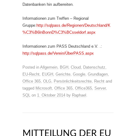
Datenbanken hin aufbereiten.
Informationen zum Treffen – Regional
Gruppe:
http://sqlpass.de/Regionen/Deutschland/K
%C3%B6lnBonnD%C3%BCsseldorf.aspx
Informationen zum PASS Deutschland e.V. .:
http://sqlpass.de/Verein/ÜberPASS.aspx
Posted in
Allgemein
,
BGH
,
Cloud
,
Datenschutz
,
EU-Recht
,
EUGH
,
Gerichte
,
Google
,
Grundlagen
,
Office 365
,
OLG
,
Persönlichkeitsrechte
,
Recht
and
tagged
Microsoft
,
Office 365
,
Office365
,
Server
,
SQL
on
1. Oktober 2014
by
Raphael
.
MITTEILUNG DER EU