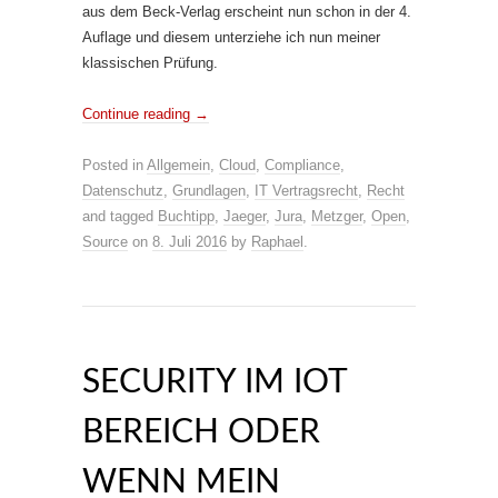
aus dem Beck-Verlag erscheint nun schon in der 4.
Auflage und diesem unterziehe ich nun meiner
klassischen Prüfung.
Continue reading
→
Posted in
Allgemein
,
Cloud
,
Compliance
,
Datenschutz
,
Grundlagen
,
IT Vertragsrecht
,
Recht
and tagged
Buchtipp
,
Jaeger
,
Jura
,
Metzger
,
Open
,
Source
on
8. Juli 2016
by
Raphael
.
SECURITY IM IOT
BEREICH ODER
WENN MEIN