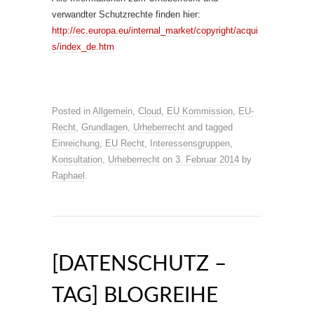
verwandter Schutzrechte finden hier:
http://ec.europa.eu/internal_market/copyright/acqui
s/index_de.htm
Posted in
Allgemein
,
Cloud
,
EU Kommission
,
EU-
Recht
,
Grundlagen
,
Urheberrecht
and tagged
Einreichung
,
EU Recht
,
Interessensgruppen
,
Konsultation
,
Urheberrecht
on
3. Februar 2014
by
Raphael
.
[DATENSCHUTZ –
TAG] BLOGREIHE