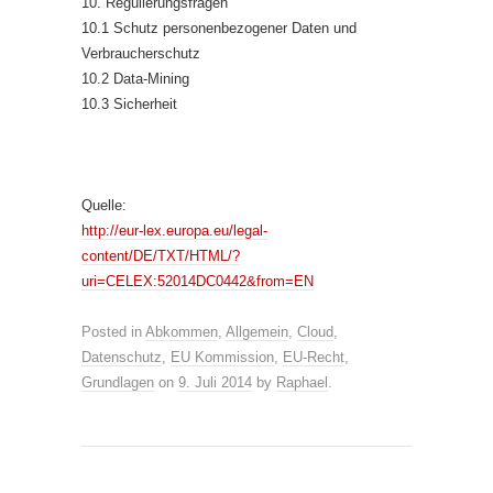
10. Regulierungsfragen
10.1 Schutz personenbezogener Daten und
Verbraucherschutz
10.2 Data-Mining
10.3 Sicherheit
Quelle:
http://eur-lex.europa.eu/legal-
content/DE/TXT/HTML/?
uri=CELEX:52014DC0442&from=EN
Posted in
Abkommen
,
Allgemein
,
Cloud
,
Datenschutz
,
EU Kommission
,
EU-Recht
,
Grundlagen
on
9. Juli 2014
by
Raphael
.