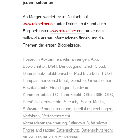
jedem selber an
Ab Morgen werdet Ihr in Deutsch auf:
www.rakoellner.de
unter Datenschutz und auch
Englisch unter
www.rakoellner.com
unter data
policy die ersten Informationen finden und die
Themen der ersten Blogbeiträge.
Posted in
Abkommen
,
Abmahnungen
,
App
,
Beweismittel
,
BGH
,
Bundesgerichtshof
,
Cloud
,
Datenschutz
,
elektronischer Rechtsverkehr
,
EUGH
,
Europäischer Gerichtshof
,
Gerichte
,
Gewerblicher
Rechtsschutz
,
Grundlagen
,
Hardware
,
Kommunikation
,
LG
,
Lizenzrecht
,
Office 365
,
OLG
,
Persönlichkeitsrechte
,
Security
,
Social Media
,
Software
,
Sprachsteuerung
,
Urteilsbesprechungen
,
Verfahren
,
Verfahrensrecht
,
Vorratsdatenspeicherung
,
Windows 8
,
Windows
Phone
and tagged
Datenschutz
,
Datenschutzrecht
on
29. Januar 2014
by
Raphael
.