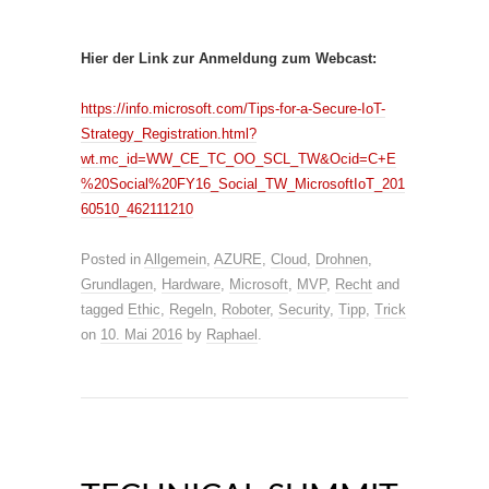
Hier der Link zur Anmeldung zum Webcast:
https://info.microsoft.com/Tips-for-a-Secure-IoT-
Strategy_Registration.html?
wt.mc_id=WW_CE_TC_OO_SCL_TW&Ocid=C+E
%20Social%20FY16_Social_TW_MicrosoftIoT_201
60510_462111210
Posted in
Allgemein
,
AZURE
,
Cloud
,
Drohnen
,
Grundlagen
,
Hardware
,
Microsoft
,
MVP
,
Recht
and
tagged
Ethic
,
Regeln
,
Roboter
,
Security
,
Tipp
,
Trick
on
10. Mai 2016
by
Raphael
.