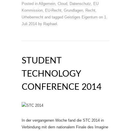
Posted in
Allgemein
,
Cloud
,
Datenschutz
,
EU
Kommission
,
EU-Recht
,
Grundlagen
,
Recht
,
Urheberrecht
and tagged
Geistiges Eigentum
on
1.
Juli 2014
by
Raphael
.
STUDENT
TECHNOLOGY
CONFERENCE 2014
In der vergangenen Woche fand die STC 2014 in
Verbindung mit dem nationalem Finale des Imagine