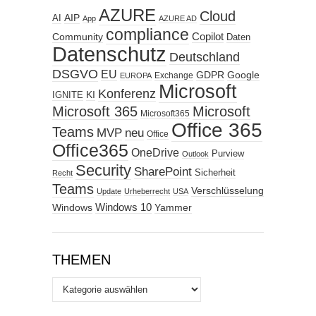
AZURE
Cloud
AIP
AI
App
AZURE AD
compliance
Copilot
Community
Daten
Datenschutz
Deutschland
DSGVO
EU
GDPR
Google
Exchange
EUROPA
Microsoft
Konferenz
KI
IGNITE
Microsoft 365
Microsoft
Microsoft365
Office 365
Teams
MVP
neu
Office
Office365
OneDrive
Purview
Outlook
Security
SharePoint
Sicherheit
Recht
Teams
Verschlüsselung
Update
Urheberrecht
USA
Windows
Windows 10
Yammer
THEMEN
Themen