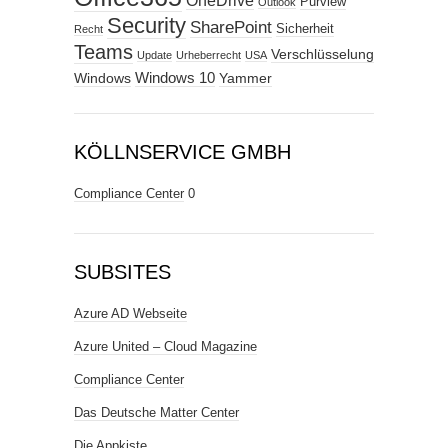
OneDrive
Purview
Outlook
Security
SharePoint
Sicherheit
Recht
Teams
Verschlüsselung
Update
Urheberrecht
USA
Windows
Windows 10
Yammer
KÖLLNSERVICE GMBH
Compliance Center
0
SUBSITES
Azure AD Webseite
Azure United – Cloud Magazine
Compliance Center
Das Deutsche Matter Center
Die Appkiste