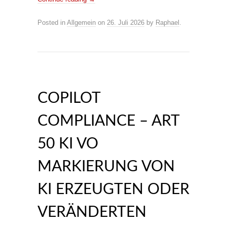
Posted in
Allgemein
on
26. Juli 2026
by
Raphael
.
COPILOT
COMPLIANCE – ART
50 KI VO
MARKIERUNG VON
KI ERZEUGTEN ODER
VERÄNDERTEN