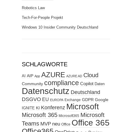
Robotics Law
Tech-For-People Projekt
Windows 10 Insider Community Deutschland
SCHLAGWORTE
AZURE
Cloud
AIP
AI
App
AZURE AD
compliance
Copilot
Community
Daten
Datenschutz
Deutschland
DSGVO
EU
GDPR
Google
Exchange
EUROPA
Microsoft
Konferenz
KI
IGNITE
Microsoft 365
Microsoft
Microsoft365
Office 365
Teams
MVP
neu
Office
Office365