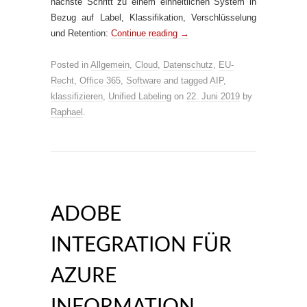
nächste Schritt zu einem einheitlichen System in
Bezug auf Label, Klassifikation, Verschlüsselung
und Retention:
Continue reading
→
Posted in
Allgemein
,
Cloud
,
Datenschutz
,
EU-
Recht
,
Office 365
,
Software
and tagged
AIP
,
klassifizieren
,
Unified Labeling
on
22. Juni 2019
by
Raphael
.
ADOBE
INTEGRATION FÜR
AZURE