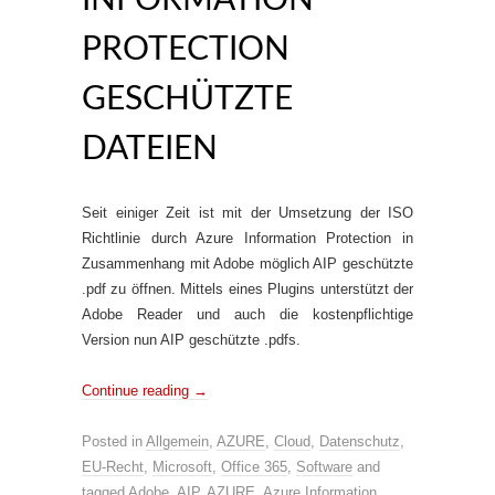
INFORMATION
PROTECTION
GESCHÜTZTE
DATEIEN
Seit einiger Zeit ist mit der Umsetzung der ISO
Richtlinie durch Azure Information Protection in
Zusammenhang mit Adobe möglich AIP geschützte
.pdf zu öffnen. Mittels eines Plugins unterstützt der
Adobe Reader und auch die kostenpflichtige
Version nun AIP geschützte .pdfs.
Continue reading
→
Posted in
Allgemein
,
AZURE
,
Cloud
,
Datenschutz
,
EU-Recht
,
Microsoft
,
Office 365
,
Software
and
tagged
Adobe
,
AIP
,
AZURE
,
Azure Information