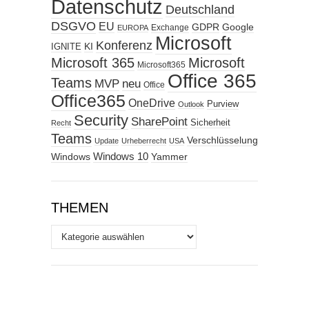
Datenschutz
Deutschland
DSGVO
EU
GDPR
Google
Exchange
EUROPA
Microsoft
Konferenz
KI
IGNITE
Microsoft 365
Microsoft
Microsoft365
Office 365
Teams
MVP
neu
Office
Office365
OneDrive
Purview
Outlook
Security
SharePoint
Sicherheit
Recht
Teams
Verschlüsselung
Update
Urheberrecht
USA
Windows
Windows 10
Yammer
THEMEN
Themen