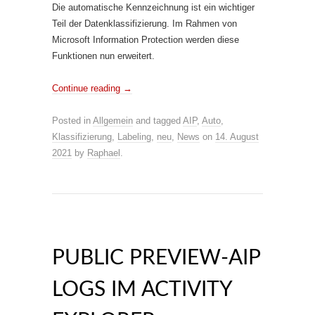
Die automatische Kennzeichnung ist ein wichtiger
Teil der Datenklassifizierung. Im Rahmen von
Microsoft Information Protection werden diese
Funktionen nun erweitert.
Continue reading
→
Posted in
Allgemein
and tagged
AIP
,
Auto
,
Klassifizierung
,
Labeling
,
neu
,
News
on
14. August
2021
by
Raphael
.
PUBLIC PREVIEW-AIP
LOGS IM ACTIVITY