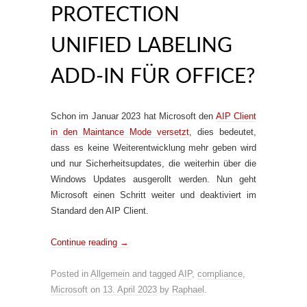
PROTECTION
UNIFIED LABELING
ADD-IN FÜR OFFICE?
Schon im Januar 2023 hat Microsoft den
AIP Client
in den Maintance Mode versetzt
, dies bedeutet,
dass es keine Weiterentwicklung mehr geben wird
und nur Sicherheitsupdates, die weiterhin über die
Windows Updates ausgerollt werden. Nun geht
Microsoft einen Schritt weiter und deaktiviert im
Standard den AIP Client.
Continue reading
→
Posted in
Allgemein
and tagged
AIP
,
compliance
,
Microsoft
on
13. April 2023
by
Raphael
.