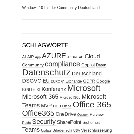
Windows 10 Insider Community Deutschland
SCHLAGWORTE
AZURE
Cloud
AIP
AI
App
AZURE AD
compliance
Copilot
Community
Daten
Datenschutz
Deutschland
DSGVO
EU
GDPR
Google
Exchange
EUROPA
Microsoft
Konferenz
KI
IGNITE
Microsoft 365
Microsoft
Microsoft365
Office 365
Teams
MVP
neu
Office
Office365
OneDrive
Purview
Outlook
Security
SharePoint
Sicherheit
Recht
Teams
Verschlüsselung
Update
Urheberrecht
USA