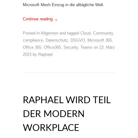
Microsoft Mesh Einzug in die alltägliche Welt.
Continue reading
→
Posted in
Allgemein
and tagged
Cloud
,
Community
,
compliance
,
Datenschutz
,
DSGVO
,
Microsoft 365
,
Office 365
,
Office365
,
Security
,
Teams
on
23. März
2023
by
Raphael
.
RAPHAEL WIRD TEIL
DER MODERN
WORKPLACE