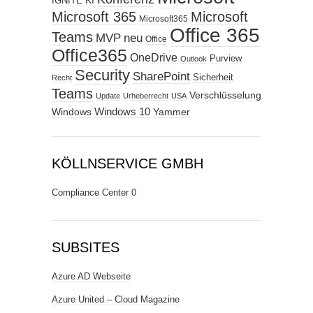
KI
IGNITE
Microsoft 365
Microsoft
Microsoft365
Office 365
Teams
MVP
neu
Office
Office365
OneDrive
Purview
Outlook
Security
SharePoint
Sicherheit
Recht
Teams
Verschlüsselung
Update
Urheberrecht
USA
Windows
Windows 10
Yammer
KÖLLNSERVICE GMBH
Compliance Center
0
SUBSITES
Azure AD Webseite
Azure United – Cloud Magazine