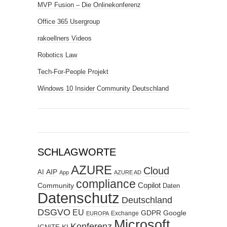
MVP Fusion – Die Onlinekonferenz
Office 365 Usergroup
rakoellners Videos
Robotics Law
Tech-For-People Projekt
Windows 10 Insider Community Deutschland
SCHLAGWORTE
AZURE
Cloud
AIP
AI
App
AZURE AD
compliance
Copilot
Community
Daten
Datenschutz
Deutschland
DSGVO
EU
GDPR
Google
Exchange
EUROPA
Microsoft
Konferenz