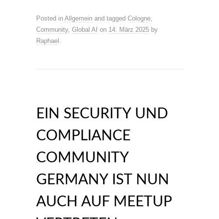
Posted in
Allgemein
and tagged
Cologne
,
Community
,
Global AI
on
14. März 2025
by
Raphael
.
EIN SECURITY UND
COMPLIANCE
COMMUNITY
GERMANY IST NUN
AUCH AUF MEETUP