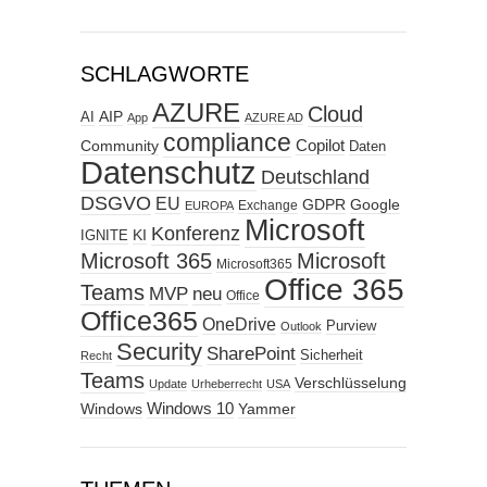
SCHLAGWORTE
AZURE
Cloud
AIP
AI
App
AZURE AD
compliance
Copilot
Community
Daten
Datenschutz
Deutschland
DSGVO
EU
GDPR
Google
Exchange
EUROPA
Microsoft
Konferenz
KI
IGNITE
Microsoft 365
Microsoft
Microsoft365
Office 365
Teams
MVP
neu
Office
Office365
OneDrive
Purview
Outlook
Security
SharePoint
Sicherheit
Recht
Teams
Verschlüsselung
Update
Urheberrecht
USA
Windows
Windows 10
Yammer