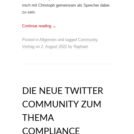
mich mit Christoph gemeinsam als Sprecher dabei
zu sein.
Continue reading
→
Posted in
Allgemein
and tagged
Community
,
Vortrag
on
2. August 2022
by
Raphael
.
DIE NEUE TWITTER
COMMUNITY ZUM
THEMA
COMPLIANCE