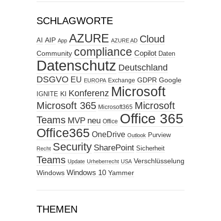
SCHLAGWORTE
AZURE
Cloud
AIP
AI
App
AZURE AD
compliance
Copilot
Community
Daten
Datenschutz
Deutschland
DSGVO
EU
GDPR
Google
Exchange
EUROPA
Microsoft
Konferenz
KI
IGNITE
Microsoft 365
Microsoft
Microsoft365
Office 365
Teams
MVP
neu
Office
Office365
OneDrive
Purview
Outlook
Security
SharePoint
Sicherheit
Recht
Teams
Verschlüsselung
Update
Urheberrecht
USA
Windows
Windows 10
Yammer
THEMEN