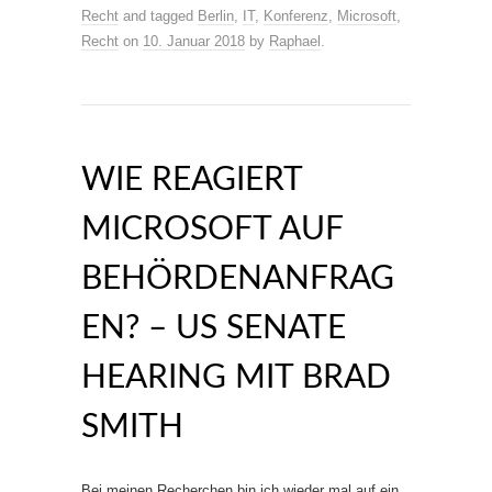
Recht
and tagged
Berlin
,
IT
,
Konferenz
,
Microsoft
,
Recht
on
10. Januar 2018
by
Raphael
.
WIE REAGIERT
MICROSOFT AUF
BEHÖRDENANFRAG
EN? – US SENATE
HEARING MIT BRAD
SMITH
Bei meinen Recherchen bin ich wieder mal auf ein