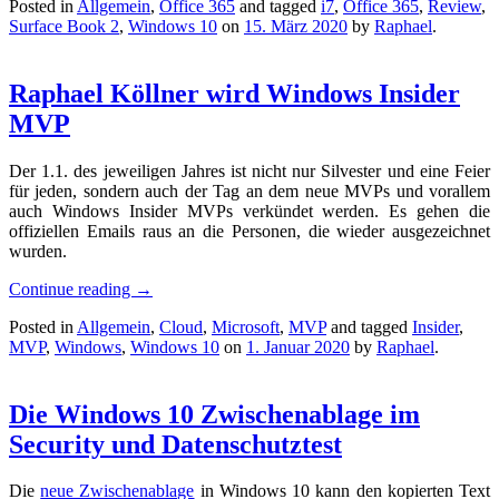
Posted in
Allgemein
,
Office 365
and tagged
i7
,
Office 365
,
Review
,
Surface Book 2
,
Windows 10
on
15. März 2020
by
Raphael
.
Raphael Köllner wird Windows Insider
MVP
Der 1.1. des jeweiligen Jahres ist nicht nur Silvester und eine Feier
für jeden, sondern auch der Tag an dem neue MVPs und vorallem
auch Windows Insider MVPs verkündet werden. Es gehen die
offiziellen Emails raus an die Personen, die wieder ausgezeichnet
wurden.
Continue reading
→
Posted in
Allgemein
,
Cloud
,
Microsoft
,
MVP
and tagged
Insider
,
MVP
,
Windows
,
Windows 10
on
1. Januar 2020
by
Raphael
.
Die Windows 10 Zwischenablage im
Security und Datenschutztest
Die
neue Zwischenablage
in Windows 10 kann den kopierten Text