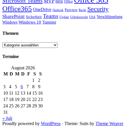
Microsoft Teams
MVP
neu
Office
Office365
Security
OneDrive
Purview
Outlook
Recht
Teams
SharePoint
Verschlüsselung
Sicherheit
Update
Urheberrecht
USA
Windows
Windows 10
Yammer
Themen
Themen
Termine
August 2026
M
D
M
D
F
S
S
1
2
3
4
5
6
7
8
9
10
11
12
13
14
15
16
17
18
19
20
21
22
23
24
25
26
27
28
29
30
31
« Juli
Proudly powered by
WordPress
·
Theme: Suits by
Theme Weaver