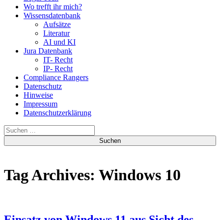
Wo trefft ihr mich?
Wissensdatenbank
Aufsätze
Literatur
AI und KI
Jura Datenbank
IT- Recht
IP- Recht
Compliance Rangers
Datenschutz
Hinweise
Impressum
Datenschutzerklärung
Suchen
nach:
Tag Archives: Windows 10
Einsatz von Windows 11 aus Sicht des