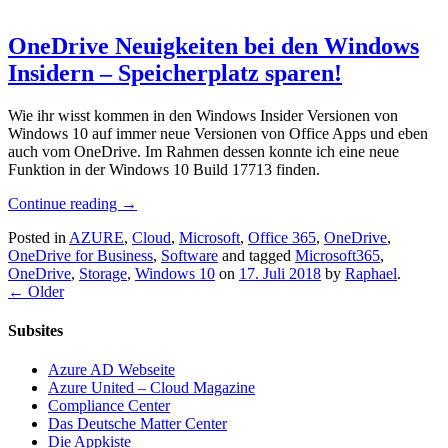
OneDrive Neuigkeiten bei den Windows
Insidern – Speicherplatz sparen!
Wie ihr wisst kommen in den Windows Insider Versionen von
Windows 10 auf immer neue Versionen von Office Apps und eben
auch vom OneDrive. Im Rahmen dessen konnte ich eine neue
Funktion in der Windows 10 Build 17713 finden.
Continue reading
→
Posted in
AZURE
,
Cloud
,
Microsoft
,
Office 365
,
OneDrive
,
OneDrive for Business
,
Software
and tagged
Microsoft365
,
OneDrive
,
Storage
,
Windows 10
on
17. Juli 2018
by
Raphael
.
←
Older
Subsites
Azure AD Webseite
Azure United – Cloud Magazine
Compliance Center
Das Deutsche Matter Center
Die Appkiste