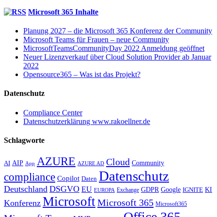
Microsoft 365 Inhalte
Planung 2027 – die Microsoft 365 Konferenz der Community
Microsoft Teams für Frauen – neue Community
MicrosoftTeamsCommunityDay 2022 Anmeldung geöffnet
Neuer Lizenzverkauf über Cloud Solution Provider ab Januar
2022
Opensource365 – Was ist das Projekt?
Datenschutz
Compliance Center
Datenschutzerklärung www.rakoellner.de
Schlagworte
AZURE
Cloud
AIP
Community
AI
App
AZURE AD
Datenschutz
compliance
Copilot
Daten
Deutschland
DSGVO
EU
KI
GDPR
Google
IGNITE
Exchange
EUROPA
Microsoft
Microsoft 365
Konferenz
Microsoft365
Office 365