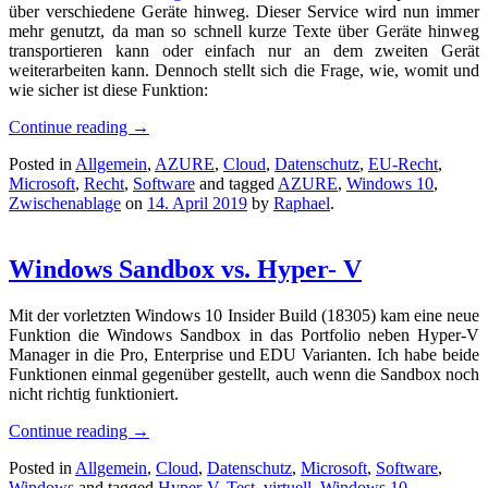
über verschiedene Geräte hinweg. Dieser Service wird nun immer
mehr genutzt, da man so schnell kurze Texte über Geräte hinweg
transportieren kann oder einfach nur an dem zweiten Gerät
weiterarbeiten kann. Dennoch stellt sich die Frage, wie, womit und
wie sicher ist diese Funktion:
Continue reading
→
Posted in
Allgemein
,
AZURE
,
Cloud
,
Datenschutz
,
EU-Recht
,
Microsoft
,
Recht
,
Software
and tagged
AZURE
,
Windows 10
,
Zwischenablage
on
14. April 2019
by
Raphael
.
Windows Sandbox vs. Hyper- V
Mit der vorletzten Windows 10 Insider Build (18305) kam eine neue
Funktion die Windows Sandbox in das Portfolio neben Hyper-V
Manager in die Pro, Enterprise und EDU Varianten. Ich habe beide
Funktionen einmal gegenüber gestellt, auch wenn die Sandbox noch
nicht richtig funktioniert.
Continue reading
→
Posted in
Allgemein
,
Cloud
,
Datenschutz
,
Microsoft
,
Software
,
Windows
and tagged
Hyper-V
,
Test
,
virtuell
,
Windows 10
,