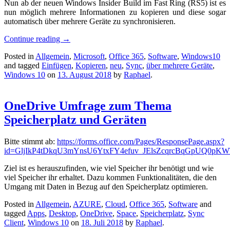
Nun ab der neuen Windows Insider Build im Fast Ring (RS5) ist es
nun möglich mehrere Informationen zu kopieren und diese sogar
automatisch über mehrere Geräte zu synchronisieren.
Continue reading
→
Posted in
Allgemein
,
Microsoft
,
Office 365
,
Software
,
Windows10
and tagged
Einfügen
,
Kopieren
,
neu
,
Sync
,
über mehrere Geräte
,
Windows 10
on
13. August 2018
by
Raphael
.
OneDrive Umfrage zum Thema
Speicherplatz und Geräten
Bitte stimmt ab:
https://forms.office.com/Pages/ResponsePage.aspx?
id=GljIkP4tDkqU3mYnsU6YtxFY4efuv_JElsZcqrcBqGpUQ
Ziel ist es herauszufinden, wie viel Speicher ihr benötigt und wie
viel Speicher ihr erhaltet. Dazu kommen Funktionalitäten, die den
Umgang mit Daten in Bezug auf den Speicherplatz optimieren.
Posted in
Allgemein
,
AZURE
,
Cloud
,
Office 365
,
Software
and
tagged
Apps
,
Desktop
,
OneDrive
,
Space
,
Speicherplatz
,
Sync
Client
,
Windows 10
on
18. Juli 2018
by
Raphael
.