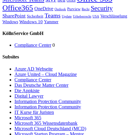
Office
Office365
Security
OneDrive
Purview
Outlook
Recht
Teams
SharePoint
Verschlüsselung
Sicherheit
Update
Urheberrecht
USA
Windows
Windows 10
Yammer
KöllnService GmbH
Compliance Center
0
Subsites
Azure AD Webseite
Azure United – Cloud Magazine
Compliance Center
Das Deutsche Matter Center
Die Appkiste
Digital Lawyer
Information Protection Community
Information Protection Community
IT Kurse für Juristen
Microsoft 365
Microsoft 365 Wissensdatenbank
Microsoft Cloud Deutschland (MCD)
Microsoft Startup Program – Mentor