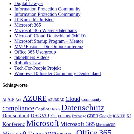
Digital Lawyer
Information Protection Community
Information Protection Community
IT Kurse für Juristen
Microsoft 365
Microsoft 365 Wissensdatenbank
Microsoft Cloud Deutschland (MCD)
Microsoft Startup Program – Mentor
MVP Fusion – Die Onlinekonferenz
Office 365 Usergroup
rakoellners Videos
Robotics Law
Tech-For-People Projekt
Windows 10 Insider Community Deutschland
Schlagworte
AZURE
Cloud
AIP
Community
AI
App
AZURE AD
Datenschutz
compliance
Copilot
Daten
Deutschland
DSGVO
EU
KI
GDPR
Google
IGNITE
Exchange
EUROPA
Microsoft
Microsoft 365
Konferenz
Microsoft365
Office 365
Microsoft Teams
MVP
neu