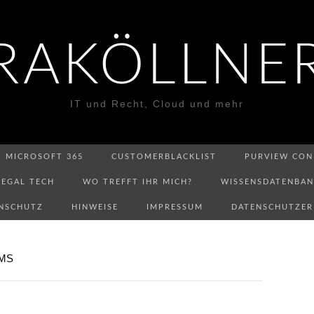
RAKÖLLNE
IT und Recht, Cloud und mehr
MICROSOFT 365
CUSTOMERBLACKLIST
PURVIEW CON
LEGAL TECH
WO TREFFT IHR MICH?
WISSENSDATENBA
NSCHUTZ
HINWEISE
IMPRESSUM
DATENSCHUTZE
AMS