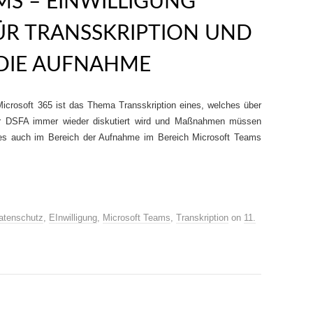
S – EINWILLIGUNG
R TRANSSKRIPTION UND
 DIE AUFNAHME
icrosoft 365 ist das Thema Transskription eines, welches über
er DSFA immer wieder diskutiert wird und Maßnahmen müssen
 es auch im Bereich der Aufnahme im Bereich Microsoft Teams
atenschutz
,
EInwilligung
,
Microsoft Teams
,
Transkription
on
11.