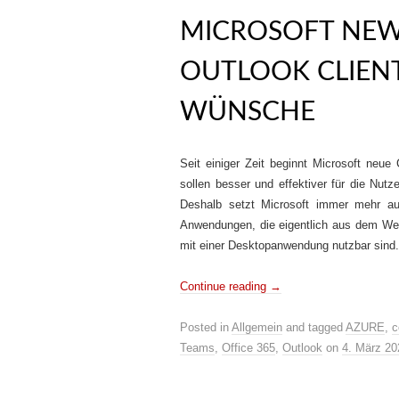
MICROSOFT NE
OUTLOOK CLIENT
WÜNSCHE
Seit einiger Zeit beginnt Microsoft neue
sollen besser und effektiver für die Nutz
Deshalb setzt Microsoft immer mehr au
Anwendungen, die eigentlich aus dem We
mit einer Desktopanwendung nutzbar sind.
Continue reading
→
Posted in
Allgemein
and tagged
AZURE
,
c
Teams
,
Office 365
,
Outlook
on
4. März 20