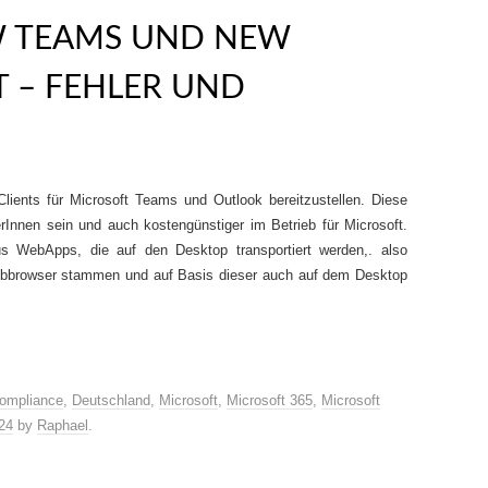
W TEAMS UND NEW
 – FEHLER UND
 Clients für Microsoft Teams und Outlook bereitzustellen. Diese
erInnen sein und auch kostengünstiger im Betrieb für Microsoft.
s WebApps, die auf den Desktop transportiert werden,. also
bbrowser stammen und auf Basis dieser auch auf dem Desktop
ompliance
,
Deutschland
,
Microsoft
,
Microsoft 365
,
Microsoft
24
by
Raphael
.