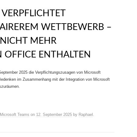
 VERPFLICHTET
FAIREREM WETTBEWERB –
 NICHT MEHR
 OFFICE ENTHALTEN
eptember 2025 die Verpflichtungszusagen von Microsoft
edenken im Zusammenhang mit der Integration von Microsoft
uszuräumen.
Microsoft Teams
on
12. September 2025
by
Raphael
.