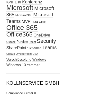
Konferenz
KI
IGNITE
Microsoft
Microsoft
365
Microsoft
Microsoft365
Teams
MVP
neu
Office
Office 365
Office365
OneDrive
Security
Purview
Outlook
Recht
Teams
SharePoint
Sicherheit
Update
Urheberrecht
USA
Verschlüsselung
Windows
Windows 10
Yammer
KÖLLNSERVICE GMBH
Compliance Center
0