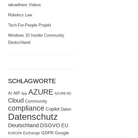
rakoellners Videos
Robotics Law
Tech-For-People Projekt
Windows 10 Insider Community
Deutschland
SCHLAGWORTE
AZURE
AIP
AI
App
AZURE AD
Cloud
Community
compliance
Copilot
Daten
Datenschutz
Deutschland
DSGVO
EU
GDPR
Google
Exchange
EUROPA