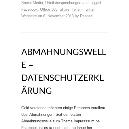
Social Media
,
Urteilsbesprechungen
and tagged
Facebook
,
Office 365
,
Share
,
Teilen
,
Twitter
,
Webseite
on
6. November 2013
by
Raphael
.
ABMAHNUNGSWELL
E –
DATENSCHUTZERKL
ÄRUNG
Geld verdienen möchten einige Personen vorallem
über Abmahnungen. Seit der letzten
Abmahnungswelle zum Thema Impresssum bei
Facebook ist es ja noch nicht so lange her.