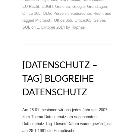
EU-Recht
,
EUGH
,
Gerichte
,
Google
,
Grundlagen
,
Office 365
,
OLG
,
Persönlichkeitsrechte
,
Recht
and
tagged
Microsoft
,
Office 365
,
Office365
,
Server
,
SQL
on
1. Oktober 2014
by
Raphael
.
[DATENSCHUTZ –
TAG] BLOGREIHE
DATENSCHUTZ
Am 28.01 besinnen wir uns jedes Jahr seit 2007
zum Thema Datenschutz am sogenannten
Datenschutz-Tag. Dieses Datum wurde gewählt, da
am 28.1.1981 die Europäische