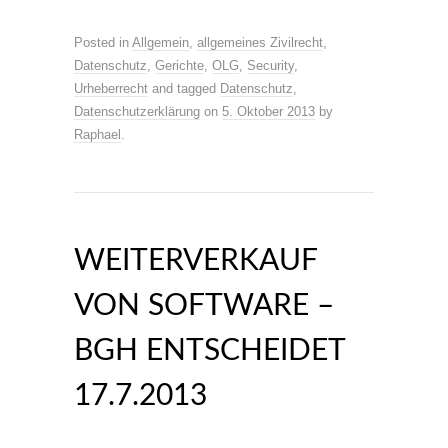
Posted in
Allgemein
,
allgemeines Zivilrecht
,
Datenschutz
,
Gerichte
,
OLG
,
Security
,
Urheberrecht
and tagged
Datenschutz
,
Datenschutzerklärung
on
5. Oktober 2013
by
Raphael
.
WEITERVERKAUF
VON SOFTWARE –
BGH ENTSCHEIDET
17.7.2013