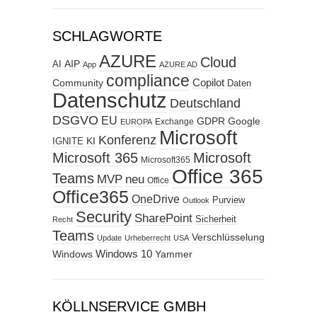
SCHLAGWORTE
AZURE
Cloud
AIP
AI
App
AZURE AD
compliance
Copilot
Community
Daten
Datenschutz
Deutschland
DSGVO
EU
GDPR
Google
Exchange
EUROPA
Microsoft
Konferenz
KI
IGNITE
Microsoft 365
Microsoft
Microsoft365
Office 365
Teams
MVP
neu
Office
Office365
OneDrive
Purview
Outlook
Security
SharePoint
Sicherheit
Recht
Teams
Verschlüsselung
Update
Urheberrecht
USA
Windows
Windows 10
Yammer
KÖLLNSERVICE GMBH