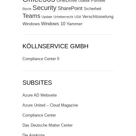
OneDrive
Purview
Outlook
Security
SharePoint
Sicherheit
Recht
Teams
Verschlüsselung
Update
Urheberrecht
USA
Windows
Windows 10
Yammer
KÖLLNSERVICE GMBH
Compliance Center
0
SUBSITES
Azure AD Webseite
Azure United – Cloud Magazine
Compliance Center
Das Deutsche Matter Center
Die Appkiste