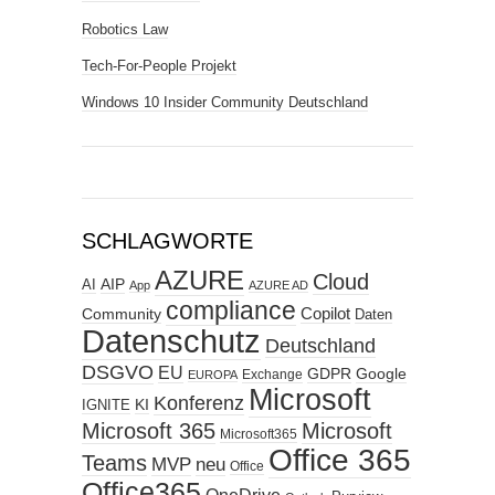
Robotics Law
Tech-For-People Projekt
Windows 10 Insider Community Deutschland
SCHLAGWORTE
AZURE
Cloud
AIP
AI
App
AZURE AD
compliance
Copilot
Community
Daten
Datenschutz
Deutschland
DSGVO
EU
GDPR
Google
Exchange
EUROPA
Microsoft
Konferenz
KI
IGNITE
Microsoft 365
Microsoft
Microsoft365
Office 365
Teams
MVP
neu
Office
Office365