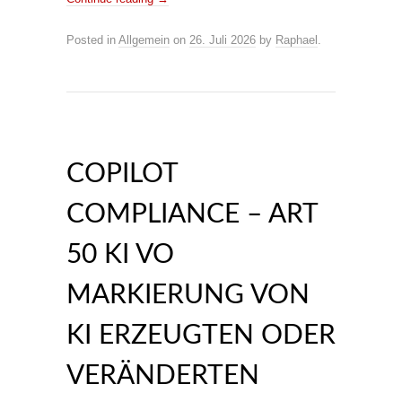
Posted in
Allgemein
on
26. Juli 2026
by
Raphael
.
COPILOT
COMPLIANCE – ART
50 KI VO
MARKIERUNG VON
KI ERZEUGTEN ODER
VERÄNDERTEN