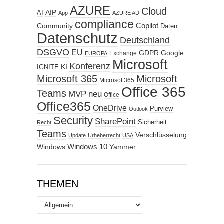
AZURE
Cloud
AIP
AI
App
AZURE AD
compliance
Copilot
Community
Daten
Datenschutz
Deutschland
DSGVO
EU
GDPR
Google
Exchange
EUROPA
Microsoft
Konferenz
KI
IGNITE
Microsoft 365
Microsoft
Microsoft365
Office 365
Teams
MVP
neu
Office
Office365
OneDrive
Purview
Outlook
Security
SharePoint
Sicherheit
Recht
Teams
Verschlüsselung
Update
Urheberrecht
USA
Windows
Windows 10
Yammer
THEMEN
Themen