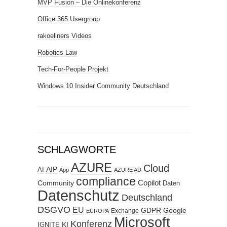
MVP Fusion – Die Onlinekonferenz
Office 365 Usergroup
rakoellners Videos
Robotics Law
Tech-For-People Projekt
Windows 10 Insider Community Deutschland
SCHLAGWORTE
AZURE
Cloud
AIP
AI
App
AZURE AD
compliance
Copilot
Community
Daten
Datenschutz
Deutschland
DSGVO
EU
GDPR
Google
Exchange
EUROPA
Microsoft
Konferenz
KI
IGNITE