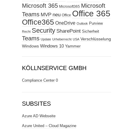
Microsoft 365
Microsoft
Microsoft365
Office 365
Teams
MVP
neu
Office
Office365
OneDrive
Purview
Outlook
Security
SharePoint
Sicherheit
Recht
Teams
Verschlüsselung
Update
Urheberrecht
USA
Windows
Windows 10
Yammer
KÖLLNSERVICE GMBH
Compliance Center
0
SUBSITES
Azure AD Webseite
Azure United – Cloud Magazine