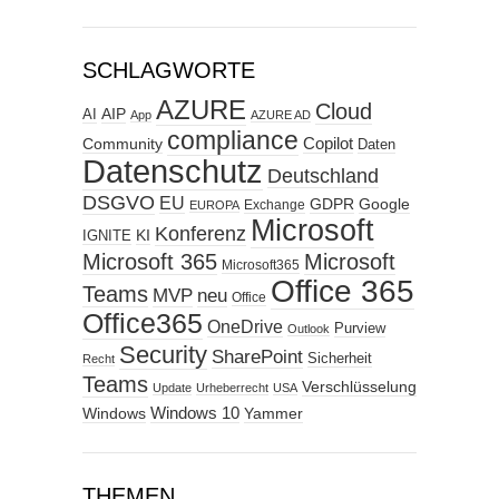
SCHLAGWORTE
AZURE
Cloud
AIP
AI
App
AZURE AD
compliance
Copilot
Community
Daten
Datenschutz
Deutschland
DSGVO
EU
GDPR
Google
Exchange
EUROPA
Microsoft
Konferenz
KI
IGNITE
Microsoft 365
Microsoft
Microsoft365
Office 365
Teams
MVP
neu
Office
Office365
OneDrive
Purview
Outlook
Security
SharePoint
Sicherheit
Recht
Teams
Verschlüsselung
Update
Urheberrecht
USA
Windows
Windows 10
Yammer
THEMEN