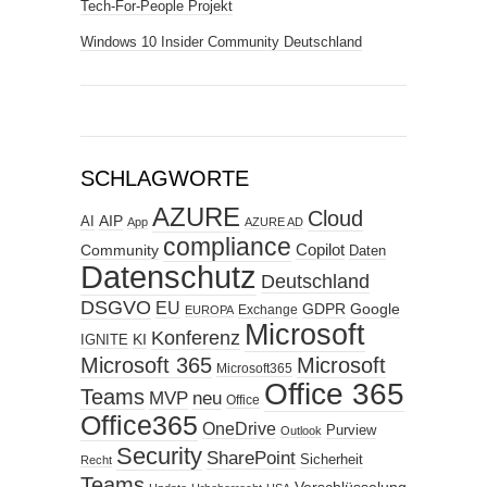
Tech-For-People Projekt
Windows 10 Insider Community Deutschland
SCHLAGWORTE
AZURE
Cloud
AIP
AI
App
AZURE AD
compliance
Copilot
Community
Daten
Datenschutz
Deutschland
DSGVO
EU
GDPR
Google
Exchange
EUROPA
Microsoft
Konferenz
KI
IGNITE
Microsoft 365
Microsoft
Microsoft365
Office 365
Teams
MVP
neu
Office
Office365
OneDrive
Purview
Outlook
Security
SharePoint
Sicherheit
Recht
Teams