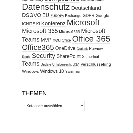
Datenschutz
Deutschland
DSGVO
EU
GDPR
Google
Exchange
EUROPA
Microsoft
Konferenz
KI
IGNITE
Microsoft 365
Microsoft
Microsoft365
Office 365
Teams
MVP
neu
Office
Office365
OneDrive
Purview
Outlook
Security
SharePoint
Sicherheit
Recht
Teams
Verschlüsselung
Update
Urheberrecht
USA
Windows
Windows 10
Yammer
THEMEN
Themen