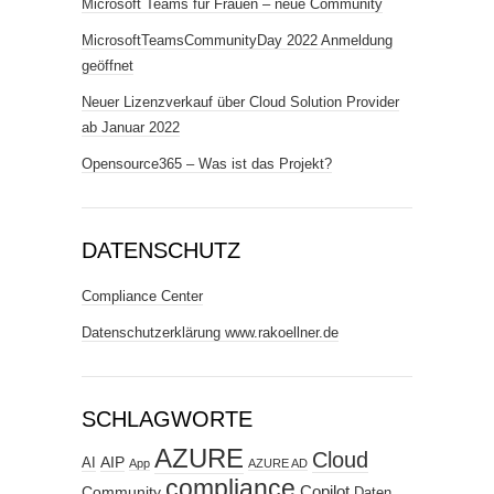
Microsoft Teams für Frauen – neue Community
MicrosoftTeamsCommunityDay 2022 Anmeldung
geöffnet
Neuer Lizenzverkauf über Cloud Solution Provider
ab Januar 2022
Opensource365 – Was ist das Projekt?
DATENSCHUTZ
Compliance Center
Datenschutzerklärung www.rakoellner.de
SCHLAGWORTE
AZURE
Cloud
AIP
AI
App
AZURE AD
compliance
Copilot
Community
Daten