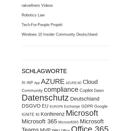
rakoellners Videos
Robotics Law
Tech-For-People Projekt
Windows 10 Insider Community Deutschland
SCHLAGWORTE
AZURE
Cloud
AIP
AI
App
AZURE AD
compliance
Copilot
Community
Daten
Datenschutz
Deutschland
DSGVO
EU
GDPR
Google
Exchange
EUROPA
Microsoft
Konferenz
KI
IGNITE
Microsoft 365
Microsoft
Microsoft365
Office 365
Teams
MVP
neu
Office