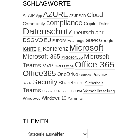
SCHLAGWORTE
AZURE
Cloud
AIP
AI
App
AZURE AD
compliance
Copilot
Community
Daten
Datenschutz
Deutschland
DSGVO
EU
GDPR
Google
Exchange
EUROPA
Microsoft
Konferenz
KI
IGNITE
Microsoft 365
Microsoft
Microsoft365
Office 365
Teams
MVP
neu
Office
Office365
OneDrive
Purview
Outlook
Security
SharePoint
Sicherheit
Recht
Teams
Verschlüsselung
Update
Urheberrecht
USA
Windows
Windows 10
Yammer
THEMEN
Themen