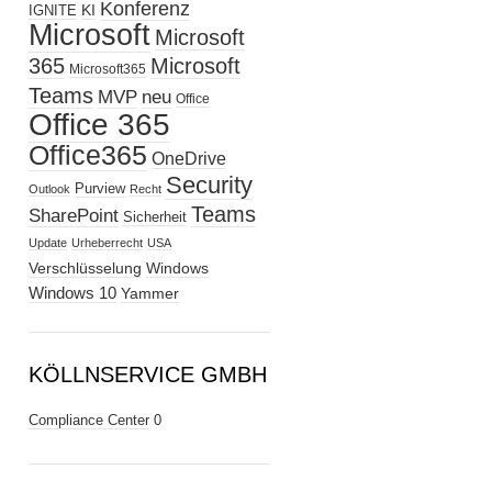
Konferenz
KI
IGNITE
Microsoft
Microsoft
365
Microsoft
Microsoft365
Teams
MVP
neu
Office
Office 365
Office365
OneDrive
Security
Purview
Outlook
Recht
Teams
SharePoint
Sicherheit
Update
Urheberrecht
USA
Verschlüsselung
Windows
Windows 10
Yammer
KÖLLNSERVICE GMBH
Compliance Center
0