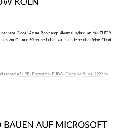
HDW KÖLN
 nächste Global Azure Bootcamp diesmal hybrid an der FHDW
nen vor Ort und 50 online haben wir eine kleine aber feine Cloud
d tagged
AZURE
,
Bootcamp
,
FHDW
,
Global
on
8. Mai 2022
by
O BAUEN AUF MICROSOFT