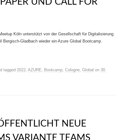
R PAPER UND CALL FOR
eetup Köln unterstützt von der Gesellschaft für Digitalisierung
HDW Bergisch-Gladbach wieder ein Azure Global Bootcamp.
d tagged
2022
,
AZURE
,
Bootcamp
,
Cologne
,
Global
on
30.
ÖFFENTLICHT NEUE
MS VARIANTE TEAMS