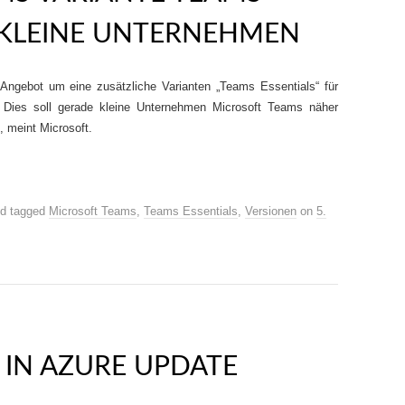
 KLEINE UNTERNEHMEN
 Angebot um eine zusätzliche Varianten „Teams Essentials“ für
 Dies soll gerade kleine Unternehmen Microsoft Teams näher
, meint Microsoft.
d tagged
Microsoft Teams
,
Teams Essentials
,
Versionen
on
5.
 IN AZURE UPDATE