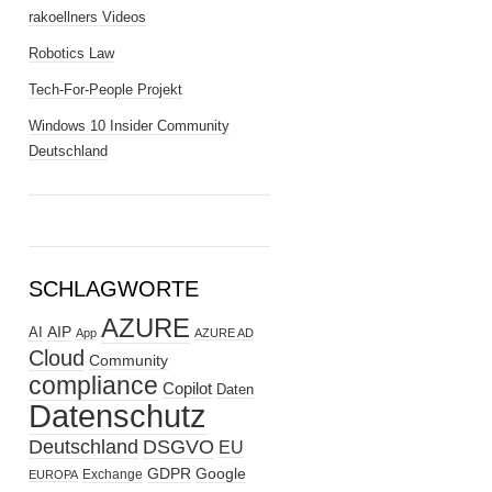
rakoellners Videos
Robotics Law
Tech-For-People Projekt
Windows 10 Insider Community
Deutschland
SCHLAGWORTE
AZURE
AIP
AI
App
AZURE AD
Cloud
Community
compliance
Copilot
Daten
Datenschutz
Deutschland
DSGVO
EU
GDPR
Google
Exchange
EUROPA