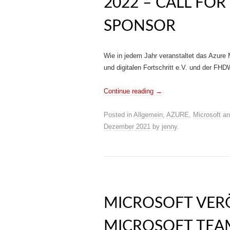
2022 – CALL FO
SPONSOR
Wie in jedem Jahr veranstaltet das Azure M
und digitalen Fortschritt e.V. und der F
Continue reading
→
Posted in
Allgemein
,
AZURE
,
Microsoft
an
Dezember 2021
by
jenny
.
MICROSOFT VER
MICROSOFT TEA