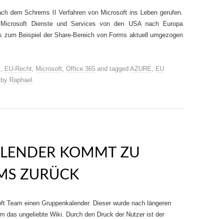
h dem Schrems II Verfahren von Microsoft ins Leben gerufen.
Microsoft Dienste und Services von den USA nach Europa
s zum Beispiel der Share-Bereich von Forms aktuell umgezogen
z
,
EU-Recht
,
Microsoft
,
Office 365
and tagged
AZURE
,
EU
by
Raphael
.
ALENDER KOMMT ZU
MS ZURÜCK
oft Team einen Gruppenkalender. Dieser wurde nach längeren
am das ungeliebte Wiki. Durch den Druck der Nutzer ist der