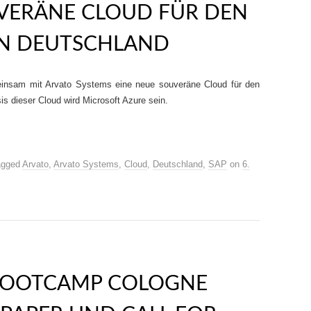
UVERÄNE CLOUD FÜR DEN
IN DEUTSCHLAND
insam mit Arvato Systems eine neue souveräne Cloud für den
is dieser Cloud wird Microsoft Azure sein.
agged
Arvato
,
Arvato Systems
,
Cloud
,
Deutschland
,
SAP
on
6.
BOOTCAMP COLOGNE