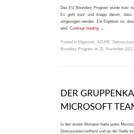
Das EU Boundary Program wurde kurz nac
Es geht kurz und knapp darum, dass 
umgezogen werden. Ein Ergebnis ist, das
wird.
Continue reading
→
Posted in
Allgemein
,
AZURE
,
Datenschut
Boundary Program
on
25. November 2021
DER GRUPPENK
MICROSOFT TEA
In den ersten Monaten hatte jedes Micros
Diskussionen entfernt und an die Stelle k