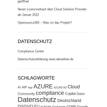
geöffnet
Neuer Lizenzverkauf über Cloud Solution Provider
ab Januar 2022
Opensource365 – Was ist das Projekt?
DATENSCHUTZ
Compliance Center
Datenschutzerklärung www.rakoellner.de
SCHLAGWORTE
AZURE
Cloud
AIP
AI
App
AZURE AD
compliance
Copilot
Community
Daten
Datenschutz
Deutschland
DSGVO
EU
GDPR
Google
Exchange
EUROPA