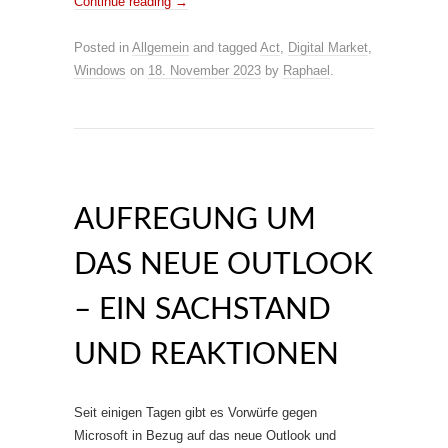
Continue reading
→
Posted in
Allgemein
and tagged
Act
,
Digital Market
,
Windows
on
18. November 2023
by
Raphael
.
AUFREGUNG UM
DAS NEUE OUTLOOK
– EIN SACHSTAND
UND REAKTIONEN
Seit einigen Tagen gibt es Vorwürfe gegen
Microsoft in Bezug auf das neue Outlook und