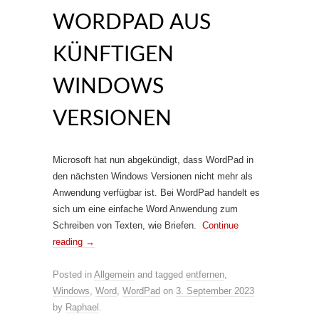
WORDPAD AUS
KÜNFTIGEN
WINDOWS
VERSIONEN
Microsoft hat nun abgekündigt, dass WordPad in
den nächsten Windows Versionen nicht mehr als
Anwendung verfügbar ist. Bei WordPad handelt es
sich um eine einfache Word Anwendung zum
Schreiben von Texten, wie Briefen.
Continue
reading
→
Posted in
Allgemein
and tagged
entfernen
,
Windows
,
Word
,
WordPad
on
3. September 2023
by
Raphael
.