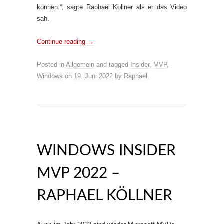
können.“, sagte Raphael Köllner als er das Video
sah.
Continue reading
→
Posted in
Allgemein
and tagged
Insider
,
MVP
,
Windows
on
19. Juni 2022
by
Raphael
.
WINDOWS INSIDER
MVP 2022 –
RAPHAEL KÖLLNER