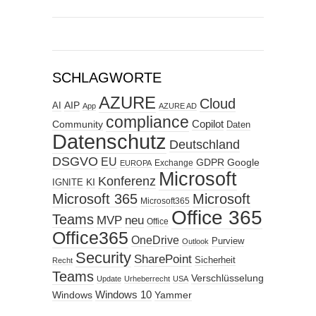
SCHLAGWORTE
AZURE
Cloud
AIP
AI
App
AZURE AD
compliance
Copilot
Community
Daten
Datenschutz
Deutschland
DSGVO
EU
GDPR
Google
Exchange
EUROPA
Microsoft
Konferenz
KI
IGNITE
Microsoft 365
Microsoft
Microsoft365
Office 365
Teams
MVP
neu
Office
Office365
OneDrive
Purview
Outlook
Security
SharePoint
Sicherheit
Recht
Teams
Verschlüsselung
Update
Urheberrecht
USA
Windows
Windows 10
Yammer