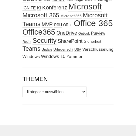
Microsoft
Konferenz
KI
IGNITE
Microsoft 365
Microsoft
Microsoft365
Office 365
Teams
MVP
neu
Office
Office365
OneDrive
Purview
Outlook
Security
SharePoint
Sicherheit
Recht
Teams
Verschlüsselung
Update
Urheberrecht
USA
Windows
Windows 10
Yammer
THEMEN
Themen