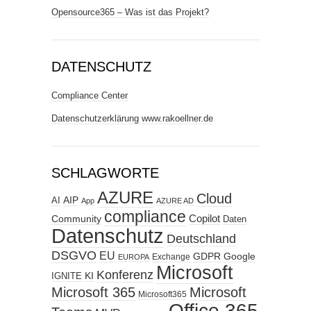
Opensource365 – Was ist das Projekt?
DATENSCHUTZ
Compliance Center
Datenschutzerklärung www.rakoellner.de
SCHLAGWORTE
AZURE
Cloud
AIP
AI
App
AZURE AD
compliance
Copilot
Community
Daten
Datenschutz
Deutschland
DSGVO
EU
GDPR
Google
Exchange
EUROPA
Microsoft
Konferenz
KI
IGNITE
Microsoft 365
Microsoft
Microsoft365
Office 365