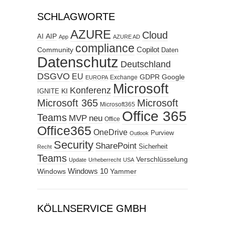
SCHLAGWORTE
AZURE
Cloud
AIP
AI
App
AZURE AD
compliance
Copilot
Community
Daten
Datenschutz
Deutschland
DSGVO
EU
GDPR
Google
Exchange
EUROPA
Microsoft
Konferenz
KI
IGNITE
Microsoft 365
Microsoft
Microsoft365
Office 365
Teams
MVP
neu
Office
Office365
OneDrive
Purview
Outlook
Security
SharePoint
Sicherheit
Recht
Teams
Verschlüsselung
Update
Urheberrecht
USA
Windows
Windows 10
Yammer
KÖLLNSERVICE GMBH