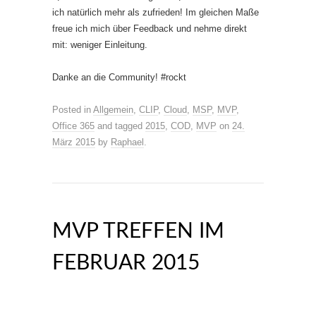
ich natürlich mehr als zufrieden! Im gleichen Maße
freue ich mich über Feedback und nehme direkt
mit: weniger Einleitung.
Danke an die Community! #rockt
Posted in
Allgemein
,
CLIP
,
Cloud
,
MSP
,
MVP
,
Office 365
and tagged
2015
,
COD
,
MVP
on
24.
März 2015
by
Raphael
.
MVP TREFFEN IM
FEBRUAR 2015