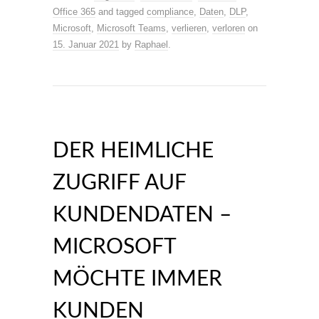
Office 365
and tagged
compliance
,
Daten
,
DLP
,
Microsoft
,
Microsoft Teams
,
verlieren
,
verloren
on
15. Januar 2021
by
Raphael
.
DER HEIMLICHE
ZUGRIFF AUF
KUNDENDATEN –
MICROSOFT
MÖCHTE IMMER
KUNDEN