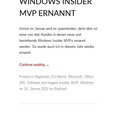
WINDOWS INSIDER
MVP ERNANNT
Immer im Januar wird es spannenden, denn dies ist
einer von drei Runden in denen neue und
bestehende Windows Insider MVPs ernannt
werden. So wurde auch ich in diesem Jahr wieder
ernannt.
Continue reading
→
Posted in
Allgemein
,
EU-Recht
,
Microsoft
,
Office
365
,
Software
and tagged
Insider
,
MVP
,
Windows
on
16. Januar 2021
by
Raphael
.