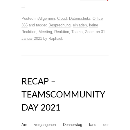
→
Posted in
Allgemein
,
Cloud
,
Datenschutz
,
Office
365
and tagged
Besprechung
,
einladen
,
keine
Reaktion
,
Meeting
,
Reaktion
,
Teams
,
Zoom
on
31.
Januar 2021
by
Raphael
.
RECAP –
TEAMSCOMMUNITY
DAY 2021
Am vergangenen Donnerstag fand der