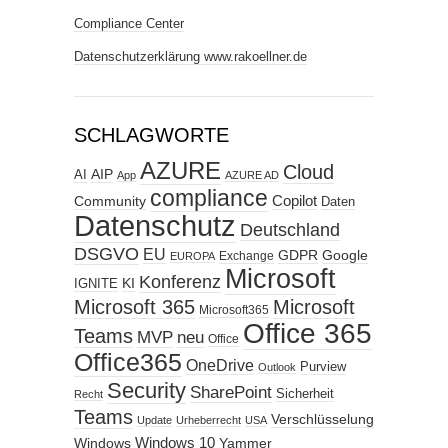
Compliance Center
Datenschutzerklärung www.rakoellner.de
SCHLAGWORTE
AZURE
Cloud
AIP
AI
App
AZURE AD
compliance
Copilot
Community
Daten
Datenschutz
Deutschland
DSGVO
EU
GDPR
Google
Exchange
EUROPA
Microsoft
Konferenz
KI
IGNITE
Microsoft 365
Microsoft
Microsoft365
Office 365
Teams
MVP
neu
Office
Office365
OneDrive
Purview
Outlook
Security
SharePoint
Sicherheit
Recht
Teams
Verschlüsselung
Update
Urheberrecht
USA
Windows
Windows 10
Yammer