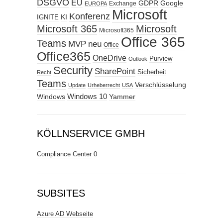
DSGVO
EU
GDPR
Google
Exchange
EUROPA
Microsoft
Konferenz
KI
IGNITE
Microsoft 365
Microsoft
Microsoft365
Office 365
Teams
MVP
neu
Office
Office365
OneDrive
Purview
Outlook
Security
SharePoint
Sicherheit
Recht
Teams
Verschlüsselung
Update
Urheberrecht
USA
Windows
Windows 10
Yammer
KÖLLNSERVICE GMBH
Compliance Center
0
SUBSITES
Azure AD Webseite