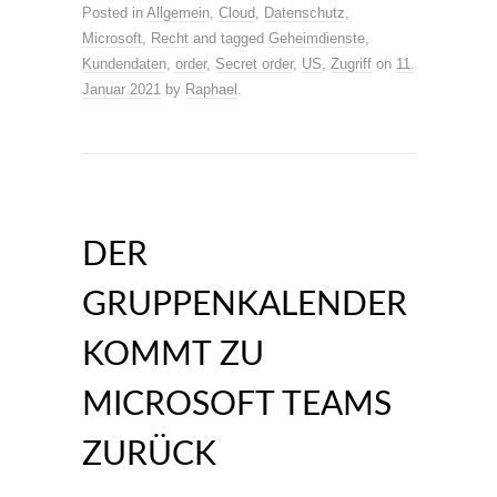
Posted in
Allgemein
,
Cloud
,
Datenschutz
,
Microsoft
,
Recht
and tagged
Geheimdienste
,
Kundendaten
,
order
,
Secret order
,
US
,
Zugriff
on
11.
Januar 2021
by
Raphael
.
DER
GRUPPENKALENDER
KOMMT ZU
MICROSOFT TEAMS
ZURÜCK