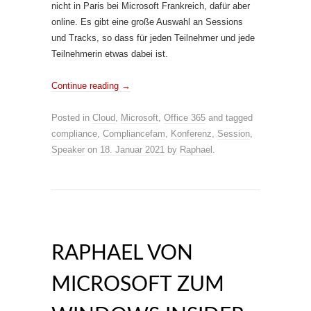
nicht in Paris bei Microsoft Frankreich, dafür aber
online. Es gibt eine große Auswahl an Sessions
und Tracks, so dass für jeden Teilnehmer und jede
Teilnehmerin etwas dabei ist.
Continue reading
→
Posted in
Cloud
,
Microsoft
,
Office 365
and tagged
compliance
,
Compliancefam
,
Konferenz
,
Session
,
Speaker
on
18. Januar 2021
by
Raphael
.
RAPHAEL VON
MICROSOFT ZUM