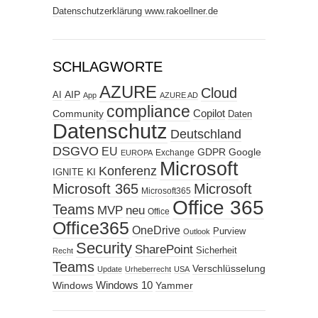
Datenschutzerklärung www.rakoellner.de
SCHLAGWORTE
AZURE
Cloud
AIP
AI
App
AZURE AD
compliance
Copilot
Community
Daten
Datenschutz
Deutschland
DSGVO
EU
GDPR
Google
Exchange
EUROPA
Microsoft
Konferenz
KI
IGNITE
Microsoft 365
Microsoft
Microsoft365
Office 365
Teams
MVP
neu
Office
Office365
OneDrive
Purview
Outlook
Security
SharePoint
Sicherheit
Recht
Teams
Verschlüsselung
Update
Urheberrecht
USA
Windows
Windows 10
Yammer