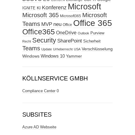
Microsoft
Konferenz
KI
IGNITE
Microsoft 365
Microsoft
Microsoft365
Office 365
Teams
MVP
neu
Office
Office365
OneDrive
Purview
Outlook
Security
SharePoint
Sicherheit
Recht
Teams
Verschlüsselung
Update
Urheberrecht
USA
Windows
Windows 10
Yammer
KÖLLNSERVICE GMBH
Compliance Center
0
SUBSITES
Azure AD Webseite