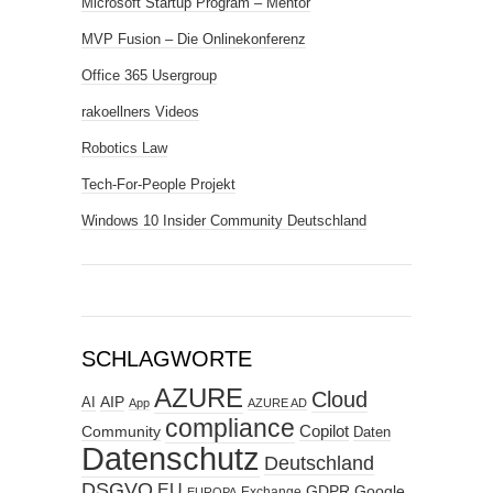
Microsoft Startup Program – Mentor
MVP Fusion – Die Onlinekonferenz
Office 365 Usergroup
rakoellners Videos
Robotics Law
Tech-For-People Projekt
Windows 10 Insider Community Deutschland
SCHLAGWORTE
AZURE
Cloud
AIP
AI
App
AZURE AD
compliance
Copilot
Community
Daten
Datenschutz
Deutschland
DSGVO
EU
GDPR
Google
Exchange
EUROPA