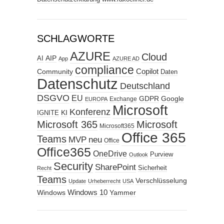
SCHLAGWORTE
AZURE
Cloud
AIP
AI
App
AZURE AD
compliance
Copilot
Community
Daten
Datenschutz
Deutschland
DSGVO
EU
GDPR
Google
Exchange
EUROPA
Microsoft
Konferenz
KI
IGNITE
Microsoft 365
Microsoft
Microsoft365
Office 365
Teams
MVP
neu
Office
Office365
OneDrive
Purview
Outlook
Security
SharePoint
Sicherheit
Recht
Teams
Verschlüsselung
Update
Urheberrecht
USA
Windows
Windows 10
Yammer