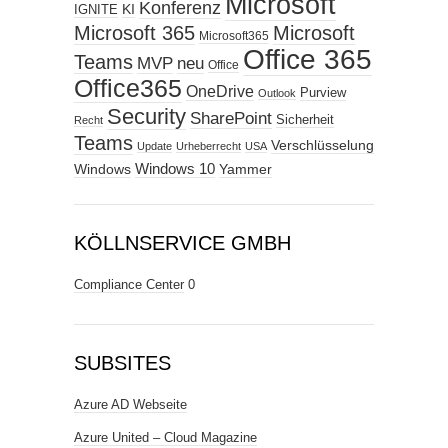
Microsoft
Konferenz
KI
IGNITE
Microsoft 365
Microsoft
Microsoft365
Office 365
Teams
MVP
neu
Office
Office365
OneDrive
Purview
Outlook
Security
SharePoint
Sicherheit
Recht
Teams
Verschlüsselung
Update
Urheberrecht
USA
Windows
Windows 10
Yammer
KÖLLNSERVICE GMBH
Compliance Center
0
SUBSITES
Azure AD Webseite
Azure United – Cloud Magazine