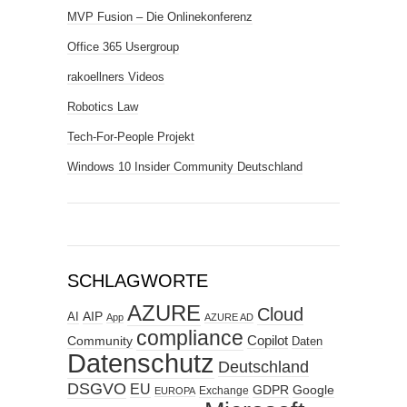
MVP Fusion – Die Onlinekonferenz
Office 365 Usergroup
rakoellners Videos
Robotics Law
Tech-For-People Projekt
Windows 10 Insider Community Deutschland
SCHLAGWORTE
AZURE
Cloud
AIP
AI
App
AZURE AD
compliance
Copilot
Community
Daten
Datenschutz
Deutschland
DSGVO
EU
GDPR
Google
Exchange
EUROPA