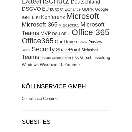
Datenschutz
Deutschland
DSGVO
EU
GDPR
Google
Exchange
EUROPA
Microsoft
Konferenz
KI
IGNITE
Microsoft 365
Microsoft
Microsoft365
Office 365
Teams
MVP
neu
Office
Office365
OneDrive
Purview
Outlook
Security
SharePoint
Sicherheit
Recht
Teams
Verschlüsselung
Update
Urheberrecht
USA
Windows
Windows 10
Yammer
KÖLLNSERVICE GMBH
Compliance Center
0
SUBSITES