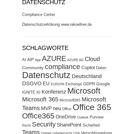
DATENSCHUTZ
Compliance Center
Datenschutzerklärung www.rakoellner.de
SCHLAGWORTE
AZURE
Cloud
AIP
AI
App
AZURE AD
compliance
Copilot
Community
Daten
Datenschutz
Deutschland
DSGVO
EU
GDPR
Google
Exchange
EUROPA
Microsoft
Konferenz
KI
IGNITE
Microsoft 365
Microsoft
Microsoft365
Office 365
Teams
MVP
neu
Office
Office365
OneDrive
Purview
Outlook
Security
SharePoint
Sicherheit
Recht
Teams
Verschlüsselung
Update
Urheberrecht
USA