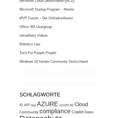
Microsoft Cloud Deutschland (MCD)
Microsoft Startup Program – Mentor
MVP Fusion – Die Onlinekonferenz
Office 365 Usergroup
rakoellners Videos
Robotics Law
Tech-For-People Projekt
Windows 10 Insider Community Deutschland
SCHLAGWORTE
AZURE
Cloud
AIP
AI
App
AZURE AD
compliance
Copilot
Community
Daten