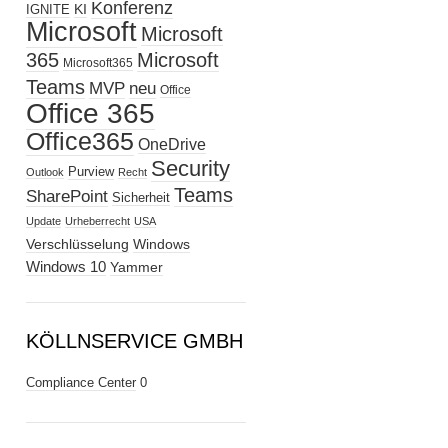
Konferenz
KI
IGNITE
Microsoft
Microsoft
365
Microsoft
Microsoft365
Teams
MVP
neu
Office
Office 365
Office365
OneDrive
Security
Purview
Outlook
Recht
Teams
SharePoint
Sicherheit
Update
Urheberrecht
USA
Verschlüsselung
Windows
Windows 10
Yammer
KÖLLNSERVICE GMBH
Compliance Center
0