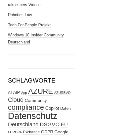
rakoellners Videos
Robotics Law
Tech-For-People Projekt
Windows 10 Insider Community
Deutschland
SCHLAGWORTE
AZURE
AIP
AI
App
AZURE AD
Cloud
Community
compliance
Copilot
Daten
Datenschutz
Deutschland
DSGVO
EU
GDPR
Google
Exchange
EUROPA