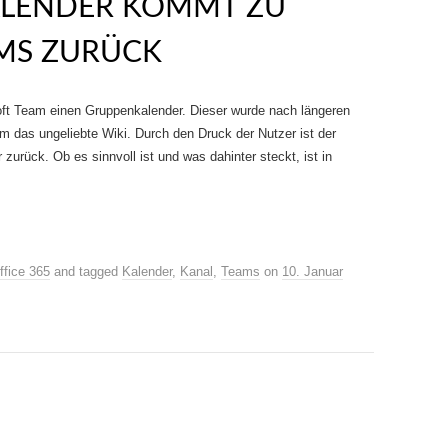
ALENDER KOMMT ZU
MS ZURÜCK
oft Team einen Gruppenkalender. Dieser wurde nach längeren
am das ungeliebte Wiki. Durch den Druck der Nutzer ist der
urück. Ob es sinnvoll ist und was dahinter steckt, ist in
ffice 365
and tagged
Kalender
,
Kanal
,
Teams
on
10. Januar