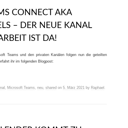
MS CONNECT AKA
LS – DER NEUE KANAL
BEIT IST DA!
oft Teams und den privaten Kanälen folgen nun die geteilten
rfahrt ihr im folgenden Blogpost:
nal
,
Microsoft Teams
,
neu
,
shared
on
5. März 2021
by
Raphael
.