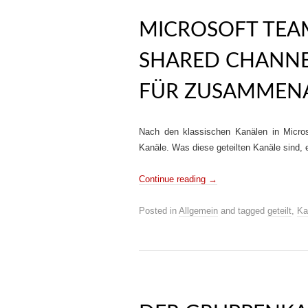
MICROSOFT TEA
SHARED CHANNE
FÜR ZUSAMMENAR
Nach den klassischen Kanälen in Micros
Kanäle. Was diese geteilten Kanäle sind, e
Continue reading
→
Posted in
Allgemein
and tagged
geteilt
,
Ka