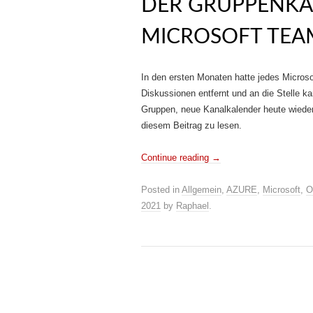
DER GRUPPENK
MICROSOFT TEA
In den ersten Monaten hatte jedes Micros
Diskussionen entfernt und an die Stelle k
Gruppen, neue Kanalkalender heute wieder z
diesem Beitrag zu lesen.
Continue reading
→
Posted in
Allgemein
,
AZURE
,
Microsoft
,
O
2021
by
Raphael
.