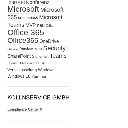
Konferenz
KI
IGNITE
Microsoft
Microsoft
365
Microsoft
Microsoft365
Teams
MVP
neu
Office
Office 365
Office365
OneDrive
Security
Purview
Outlook
Recht
Teams
SharePoint
Sicherheit
Update
Urheberrecht
USA
Verschlüsselung
Windows
Windows 10
Yammer
KÖLLNSERVICE GMBH
Compliance Center
0