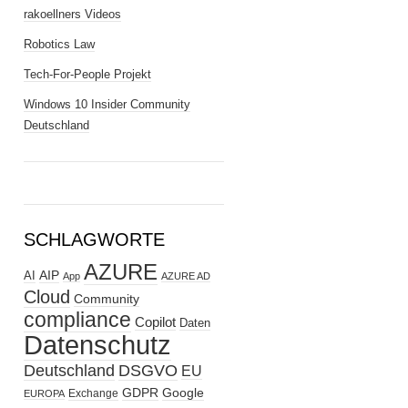
rakoellners Videos
Robotics Law
Tech-For-People Projekt
Windows 10 Insider Community
Deutschland
SCHLAGWORTE
AZURE
AIP
AI
App
AZURE AD
Cloud
Community
compliance
Copilot
Daten
Datenschutz
Deutschland
DSGVO
EU
GDPR
Google
Exchange
EUROPA