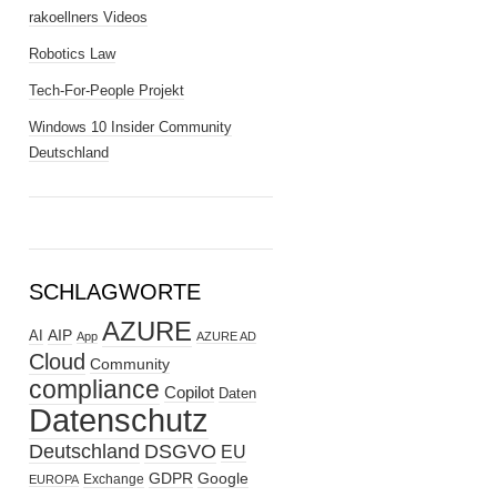
rakoellners Videos
Robotics Law
Tech-For-People Projekt
Windows 10 Insider Community
Deutschland
SCHLAGWORTE
AZURE
AIP
AI
App
AZURE AD
Cloud
Community
compliance
Copilot
Daten
Datenschutz
Deutschland
DSGVO
EU
GDPR
Google
Exchange
EUROPA