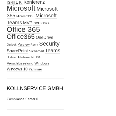
Konferenz
KI
IGNITE
Microsoft
Microsoft
365
Microsoft
Microsoft365
Teams
MVP
neu
Office
Office 365
Office365
OneDrive
Security
Purview
Outlook
Recht
Teams
SharePoint
Sicherheit
Update
Urheberrecht
USA
Verschlüsselung
Windows
Windows 10
Yammer
KÖLLNSERVICE GMBH
Compliance Center
0