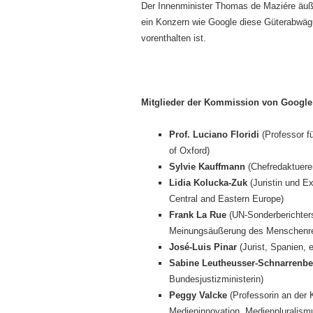
Der Innenminister Thomas de Maziére äuße
ein Konzern wie Google diese Güterabwägu
vorenthalten ist.
Mitglieder der Kommission von Google
Prof. Luciano Floridi
(Professor fü
of Oxford)
Sylvie Kauffmann
(Chefredaktueren
Lidia Kolucka-Zuk
(Juristin und Ex
Central and Eastern Europe)
Frank La Rue
(UN-Sonderberichterst
Meinungsäußerung des Menschenrec
José-Luis Pinar
(Jurist, Spanien, 
Sabine Leutheusser-Schnarrenbe
Bundesjustizministerin)
Peggy Valcke
(Professorin an der 
Medieninnovation, Medienpluralis