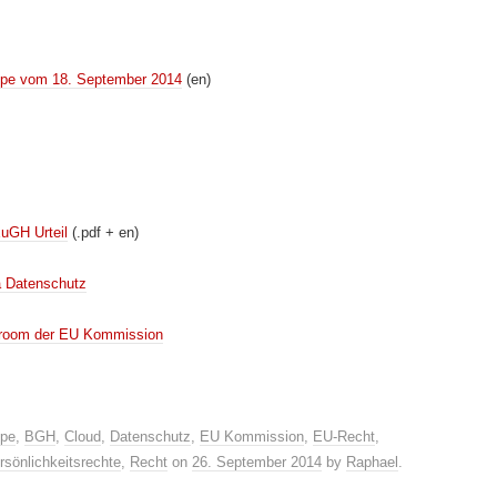
ruppe vom 18. September 2014
(en)
EuGH Urteil
(.pdf + en)
 Datenschutz
sroom der EU Kommission
ppe
,
BGH
,
Cloud
,
Datenschutz
,
EU Kommission
,
EU-Recht
,
rsönlichkeitsrechte
,
Recht
on
26. September 2014
by
Raphael
.