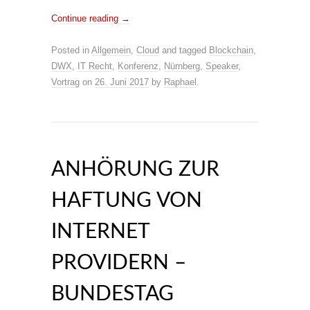
Continue reading
→
Posted in
Allgemein
,
Cloud
and tagged
Blockchain
,
DWX
,
IT Recht
,
Konferenz
,
Nürnberg
,
Speaker
,
Vortrag
on
26. Juni 2017
by
Raphael
.
ANHÖRUNG ZUR
HAFTUNG VON
INTERNET
PROVIDERN –
BUNDESTAG