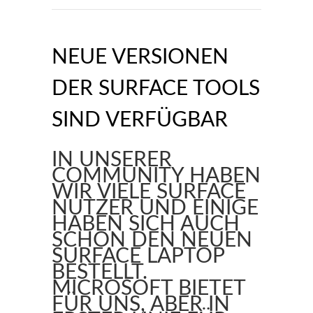
NEUE VERSIONEN
DER SURFACE TOOLS
SIND VERFÜGBAR
IN UNSERER
COMMUNITY HABEN
WIR VIELE SURFACE
NUTZER UND EINIGE
HABEN SICH AUCH
SCHON DEN NEUEN
SURFACE LAPTOP
BESTELLT.
MICROSOFT BIETET
FÜR UNS, ABER IN