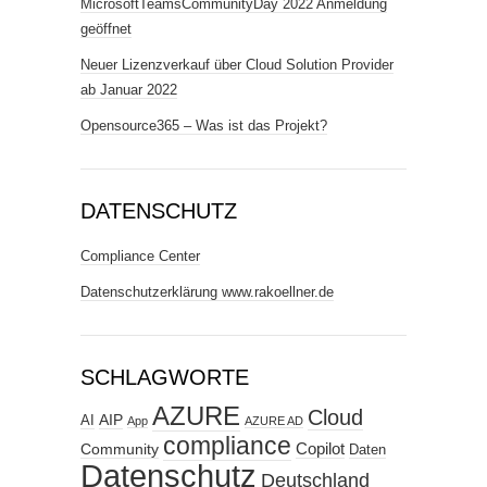
MicrosoftTeamsCommunityDay 2022 Anmeldung
geöffnet
Neuer Lizenzverkauf über Cloud Solution Provider
ab Januar 2022
Opensource365 – Was ist das Projekt?
DATENSCHUTZ
Compliance Center
Datenschutzerklärung www.rakoellner.de
SCHLAGWORTE
AZURE
Cloud
AIP
AI
App
AZURE AD
compliance
Copilot
Community
Daten
Datenschutz
Deutschland