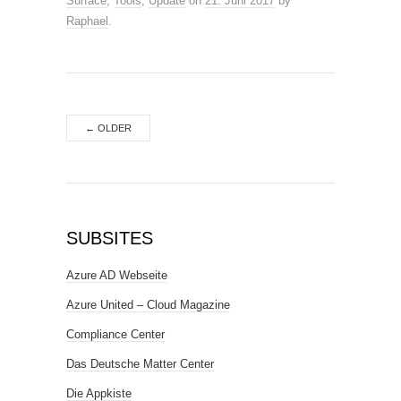
Surface
,
Tools
,
Update
on
21. Juni 2017
by
Raphael
.
←
OLDER
SUBSITES
Azure AD Webseite
Azure United – Cloud Magazine
Compliance Center
Das Deutsche Matter Center
Die Appkiste