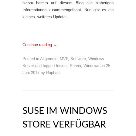
hierzu bereits auf diesem Blog alle bisherigen
Informationen zusammengefasst. Nun gibt es ein
kleines weiteres Update:
Continue reading
→
Posted in
Allgemein
,
MVP
,
Software
,
Windows
Server
and tagged
Insider
,
Server
,
Windows
on
25.
Juni 2017
by
Raphael
.
SUSE IM WINDOWS
STORE VERFÜGBAR