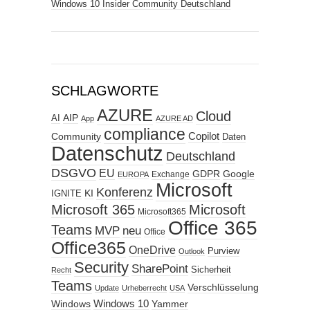
Windows 10 Insider Community Deutschland
SCHLAGWORTE
AZURE
Cloud
AIP
AI
App
AZURE AD
compliance
Copilot
Community
Daten
Datenschutz
Deutschland
DSGVO
EU
GDPR
Google
Exchange
EUROPA
Microsoft
Konferenz
KI
IGNITE
Microsoft 365
Microsoft
Microsoft365
Office 365
Teams
MVP
neu
Office
Office365
OneDrive
Purview
Outlook
Security
SharePoint
Sicherheit
Recht
Teams
Verschlüsselung
Update
Urheberrecht
USA
Windows
Windows 10
Yammer