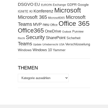
DSGVO
EU
GDPR
Google
Exchange
EUROPA
Microsoft
Konferenz
KI
IGNITE
Microsoft 365
Microsoft
Microsoft365
Office 365
Teams
MVP
neu
Office
Office365
OneDrive
Purview
Outlook
Security
SharePoint
Sicherheit
Recht
Teams
Verschlüsselung
Update
Urheberrecht
USA
Windows
Windows 10
Yammer
THEMEN
Themen