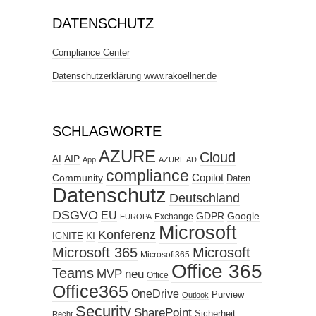
DATENSCHUTZ
Compliance Center
Datenschutzerklärung www.rakoellner.de
SCHLAGWORTE
AZURE
Cloud
AIP
AI
App
AZURE AD
compliance
Copilot
Community
Daten
Datenschutz
Deutschland
DSGVO
EU
GDPR
Google
Exchange
EUROPA
Microsoft
Konferenz
KI
IGNITE
Microsoft 365
Microsoft
Microsoft365
Office 365
Teams
MVP
neu
Office
Office365
OneDrive
Purview
Outlook
Security
SharePoint
Sicherheit
Recht