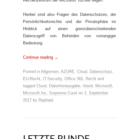
Rechenzentrum der Microsoft Tochter liegen.
Hierbei sind also Fragen des Datenschutzes, der
Persönlichkeitsrechte und der Privatsphäre im
Hinblick auf einen grenzüberschreitenden
Datenzugriff von Behörden von vorrangiger
Bedeutung.
Continue reading
→
Posted in
Allgemein
,
AZURE
,
Cloud
,
Datenschutz
,
EU-Recht
,
IT-Security
,
Office 365
,
Recht
and
tagged
Cloud
,
Datenherausgabe
,
Irland
,
Microsoft
,
Microsoft Inc
,
Surpreme Court
on
3. September
2017
by
Raphael
.