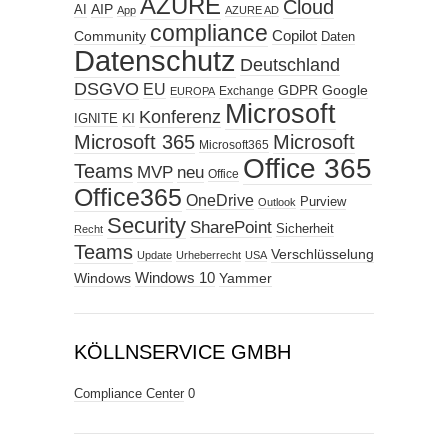
AZURE
Cloud
AIP
AI
App
AZURE AD
compliance
Copilot
Community
Daten
Datenschutz
Deutschland
DSGVO
EU
GDPR
Google
Exchange
EUROPA
Microsoft
Konferenz
KI
IGNITE
Microsoft 365
Microsoft
Microsoft365
Office 365
Teams
MVP
neu
Office
Office365
OneDrive
Purview
Outlook
Security
SharePoint
Sicherheit
Recht
Teams
Verschlüsselung
Update
Urheberrecht
USA
Windows
Windows 10
Yammer
KÖLLNSERVICE GMBH
Compliance Center
0