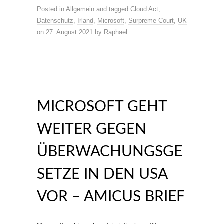
Posted in
Allgemein
and tagged
Cloud Act
,
Datenschutz
,
Irland
,
Microsoft
,
Surpreme Court
,
UK
on
27. August 2021
by
Raphael
.
MICROSOFT GEHT
WEITER GEGEN
ÜBERWACHUNGSGE
SETZE IN DEN USA
VOR – AMICUS BRIEF