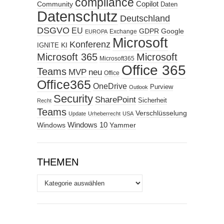
compliance
Copilot
Community
Daten
Datenschutz
Deutschland
DSGVO
EU
GDPR
Google
Exchange
EUROPA
Microsoft
Konferenz
KI
IGNITE
Microsoft 365
Microsoft
Microsoft365
Office 365
Teams
MVP
neu
Office
Office365
OneDrive
Purview
Outlook
Security
SharePoint
Sicherheit
Recht
Teams
Verschlüsselung
Update
Urheberrecht
USA
Windows
Windows 10
Yammer
THEMEN
Themen