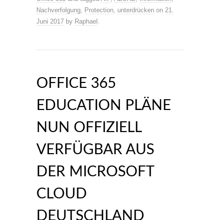
Nachverfolgung
,
Protection
,
unterdrücken
on
21.
Juni 2017
by
Raphael
.
OFFICE 365
EDUCATION PLÄNE
NUN OFFIZIELL
VERFÜGBAR AUS
DER MICROSOFT
CLOUD
DEUTSCHLAND