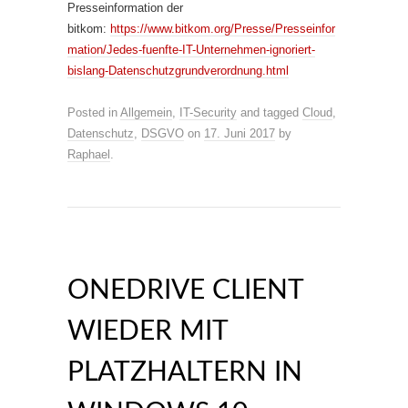
Presseinformation der
bitkom:
https://www.bitkom.org/Presse/Presseinfor
mation/Jedes-fuenfte-IT-Unternehmen-ignoriert-
bislang-Datenschutzgrundverordnung.html
Posted in
Allgemein
,
IT-Security
and tagged
Cloud
,
Datenschutz
,
DSGVO
on
17. Juni 2017
by
Raphael
.
ONEDRIVE CLIENT
WIEDER MIT
PLATZHALTERN IN