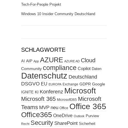
Tech-For-People Projekt
Windows 10 Insider Community Deutschland
SCHLAGWORTE
AZURE
Cloud
AIP
AI
App
AZURE AD
compliance
Copilot
Community
Daten
Datenschutz
Deutschland
DSGVO
EU
GDPR
Google
Exchange
EUROPA
Microsoft
Konferenz
KI
IGNITE
Microsoft 365
Microsoft
Microsoft365
Office 365
Teams
MVP
neu
Office
Office365
OneDrive
Purview
Outlook
Security
SharePoint
Sicherheit
Recht