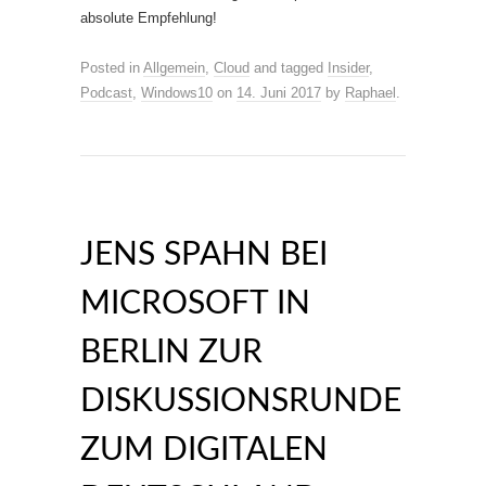
absolute Empfehlung!
Posted in
Allgemein
,
Cloud
and tagged
Insider
,
Podcast
,
Windows10
on
14. Juni 2017
by
Raphael
.
JENS SPAHN BEI
MICROSOFT IN
BERLIN ZUR
DISKUSSIONSRUNDE
ZUM DIGITALEN