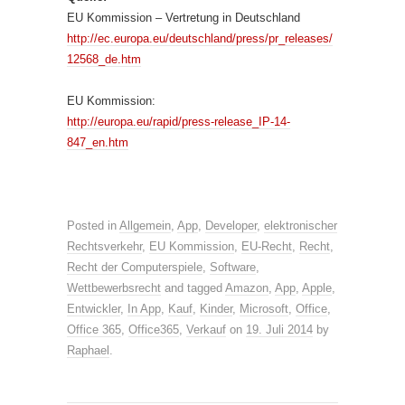
EU Kommission – Vertretung in Deutschland
http://ec.europa.eu/deutschland/press/pr_releases/
12568_de.htm
EU Kommission:
http://europa.eu/rapid/press-release_IP-14-
847_en.htm
Posted in
Allgemein
,
App
,
Developer
,
elektronischer
Rechtsverkehr
,
EU Kommission
,
EU-Recht
,
Recht
,
Recht der Computerspiele
,
Software
,
Wettbewerbsrecht
and tagged
Amazon
,
App
,
Apple
,
Entwickler
,
In App
,
Kauf
,
Kinder
,
Microsoft
,
Office
,
Office 365
,
Office365
,
Verkauf
on
19. Juli 2014
by
Raphael
.