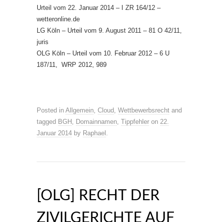
Urteil vom 22. Januar 2014 – I ZR 164/12 –
wetteronline.de
LG Köln – Urteil vom 9. August 2011 – 81 O 42/11,
juris
OLG Köln – Urteil vom 10. Februar 2012 – 6 U
187/11, WRP 2012, 989
Posted in
Allgemein
,
Cloud
,
Wettbewerbsrecht
and
tagged
BGH
,
Domainnamen
,
Tippfehler
on
22.
Januar 2014
by
Raphael
.
[OLG] RECHT DER
ZIVILGERICHTE AUF