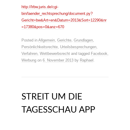
http://lrbw.juris.de/cgi-
bin/laender_rechtsprechung/document.py?
Gericht=bw&Art=en&Datum=2013&Sort=12290&nr
=17380&pos=0&anz=670
Posted in
Allgemein
,
Gerichte
,
Grundlagen
,
Persönlichkeitsrechte
,
Urteilsbesprechungen
,
Verfahren
,
Wettbewerbsrecht
and tagged
Facebook
,
Werbung
on
6. November 2013
by
Raphael
.
STREIT UM DIE
TAGESSCHAU APP