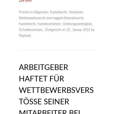
126.html
Posted in
Allgemein
,
Kartellrecht
,
Verfahren
,
Wettbewerbsrecht
and tagged
Akteneinsicht
,
Kartellrecht
,
Kartellverfahren
,
Ordnungswirdrigkeit
,
Schadensersatz
,
Zivilgericht
on
22. Januar 2014
by
Raphael
.
ARBEITGEBER
HAFTET FÜR
WETTBEWERBSVERS
TÖSSE SEINER M
ITARBEITER BEI P