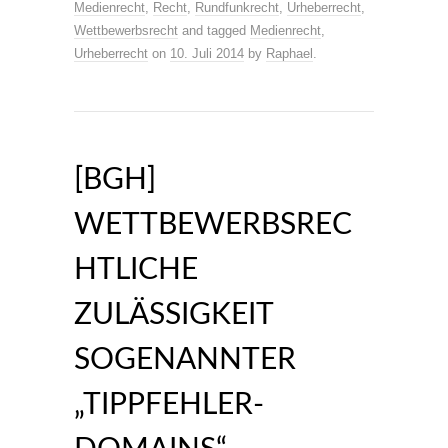
Medienrecht
,
Recht
,
Rundfunkrecht
,
Urheberrecht
,
Wettbewerbsrecht
and tagged
Medienrecht
,
Urheberrecht
on
10. Juli 2014
by
Raphael
.
[BGH]
WETTBEWERBSREC
HTLICHE
ZULÄSSIGKEIT
SOGENANNTER
„TIPPFEHLER-