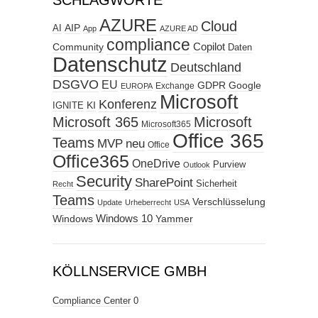
SCHLAGWORTE
AZURE
Cloud
AIP
AI
App
AZURE AD
compliance
Copilot
Community
Daten
Datenschutz
Deutschland
DSGVO
EU
GDPR
Google
Exchange
EUROPA
Microsoft
Konferenz
KI
IGNITE
Microsoft 365
Microsoft
Microsoft365
Office 365
Teams
MVP
neu
Office
Office365
OneDrive
Purview
Outlook
Security
SharePoint
Sicherheit
Recht
Teams
Verschlüsselung
Update
Urheberrecht
USA
Windows
Windows 10
Yammer
KÖLLNSERVICE GMBH
Compliance Center
0