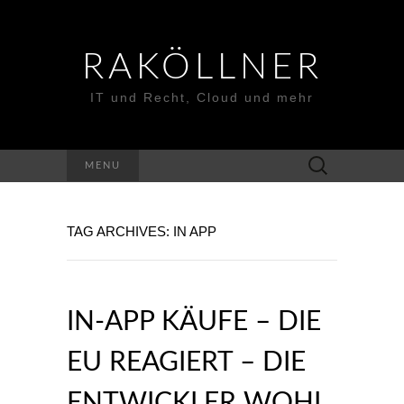
RAKÖLLNER
IT und Recht, Cloud und mehr
Suchen
MENU
nach:
TAG ARCHIVES: IN APP
IN-APP KÄUFE – DIE
EU REAGIERT – DIE
ENTWICKLER WOHL