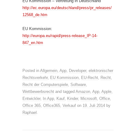
EU Kommission – Vertretung in Deutschland
http://ec.europa.eu/deutschland/press/pr_releases/
12568_de.htm
EU Kommission:
http://europa.eu/rapid/press-release_IP-14-
847_en.htm
Posted in
Allgemein
,
App
,
Developer
,
elektronischer
Rechtsverkehr
,
EU Kommission
,
EU-Recht
,
Recht
,
Recht der Computerspiele
,
Software
,
Wettbewerbsrecht
and tagged
Amazon
,
App
,
Apple
,
Entwickler
,
In App
,
Kauf
,
Kinder
,
Microsoft
,
Office
,
Office 365
,
Office365
,
Verkauf
on
19. Juli 2014
by
Raphael
.