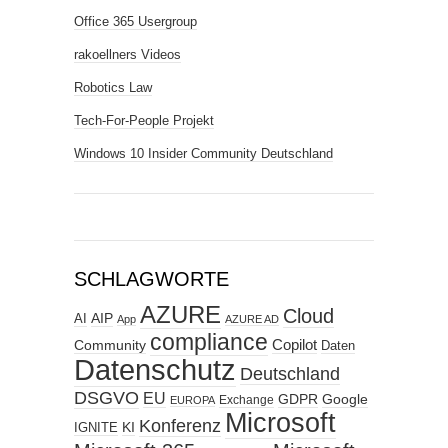
Office 365 Usergroup
rakoellners Videos
Robotics Law
Tech-For-People Projekt
Windows 10 Insider Community Deutschland
SCHLAGWORTE
AZURE
Cloud
AIP
AI
App
AZURE AD
compliance
Copilot
Community
Daten
Datenschutz
Deutschland
DSGVO
EU
GDPR
Google
Exchange
EUROPA
Microsoft
Konferenz
KI
IGNITE