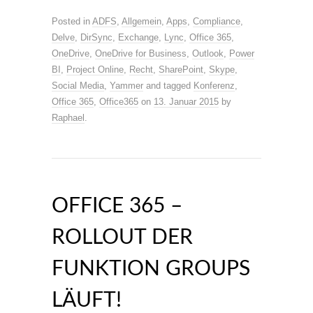
Posted in
ADFS
,
Allgemein
,
Apps
,
Compliance
,
Delve
,
DirSync
,
Exchange
,
Lync
,
Office 365
,
OneDrive
,
OneDrive for Business
,
Outlook
,
Power
BI
,
Project Online
,
Recht
,
SharePoint
,
Skype
,
Social Media
,
Yammer
and tagged
Konferenz
,
Office 365
,
Office365
on
13. Januar 2015
by
Raphael
.
OFFICE 365 –
ROLLOUT DER
FUNKTION GROUPS
LÄUFT!