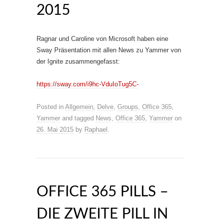
2015
Ragnar und Caroline von Microsoft haben eine
Sway Präsentation mit allen News zu Yammer von
der Ignite zusammengefasst:
https://sway.com/i9hc-VduIoTug5C-
Posted in
Allgemein
,
Delve
,
Groups
,
Office 365
,
Yammer
and tagged
News
,
Office 365
,
Yammer
on
26. Mai 2015
by
Raphael
.
OFFICE 365 PILLS –
DIE ZWEITE PILL IN