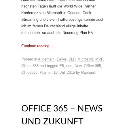
nächsten Tagen läuft die World Wide Partner
Konferenz von Microsoft in Orlando. Dank
Streaming und vielen Twitterpostings konnte auch
ich im fernen Deutschland einige Inhalte
mitnehmen, so auch die Neuerung Plan E5.
Continue reading
→
Posted in
Allgemein
,
Delve
,
DLP
,
Microsoft
,
MVP
,
Office 365
and tagged
E5
,
neu
,
New
,
Office 365
,
Office365
,
Plan
on
13. Juli 2015
by
Raphael
.
OFFICE 365 – NEWS
UND ZUKUNFT