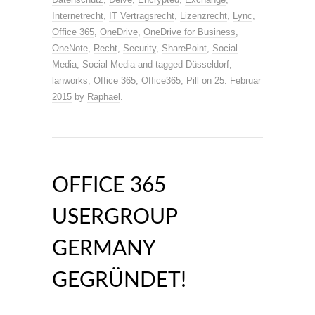
Internetrecht
,
IT Vertragsrecht
,
Lizenzrecht
,
Lync
,
Office 365
,
OneDrive
,
OneDrive for Business
,
OneNote
,
Recht
,
Security
,
SharePoint
,
Social
Media
,
Social Media
and tagged
Düsseldorf
,
lanworks
,
Office 365
,
Office365
,
Pill
on
25. Februar
2015
by
Raphael
.
OFFICE 365
USERGROUP
GERMANY
GEGRÜNDET!