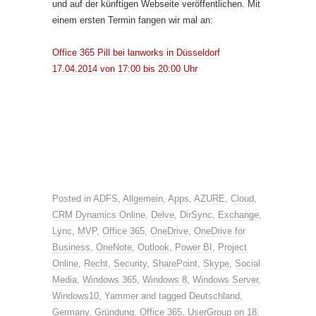
und auf der künftigen Webseite veröffentlichen. Mit
einem ersten Termin fangen wir mal an:
Office 365 Pill bei lanworks in Düsseldorf
17.04.2014 von 17:00 bis 20:00 Uhr
Posted in
ADFS
,
Allgemein
,
Apps
,
AZURE
,
Cloud
,
CRM Dynamics Online
,
Delve
,
DirSync
,
Exchange
,
Lync
,
MVP
,
Office 365
,
OneDrive
,
OneDrive for
Business
,
OneNote
,
Outlook
,
Power BI
,
Project
Online
,
Recht
,
Security
,
SharePoint
,
Skype
,
Social
Media
,
Windows 365
,
Windows 8
,
Windows Server
,
Windows10
,
Yammer
and tagged
Deutschland
,
Germany
,
Gründung
,
Office 365
,
UserGroup
on
18.