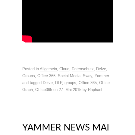
Posted in
Allgemein
,
Cloud
,
Datenschutz
,
Delve
,
Groups
,
Office 365
,
Social Media
,
Sway
,
Yammer
and tagged
Delve
,
DLP
,
groups
,
Office 365
,
Office
Graph
,
Office365
on
27. Mai 2015
by
Raphael
.
YAMMER NEWS MAI