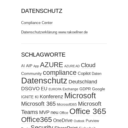
DATENSCHUTZ
Compliance Center
Datenschutzerklärung www.rakoellner.de
SCHLAGWORTE
AZURE
Cloud
AIP
AI
App
AZURE AD
compliance
Copilot
Community
Daten
Datenschutz
Deutschland
DSGVO
EU
GDPR
Google
Exchange
EUROPA
Microsoft
Konferenz
KI
IGNITE
Microsoft 365
Microsoft
Microsoft365
Office 365
Teams
MVP
neu
Office
Office365
OneDrive
Purview
Outlook
Security