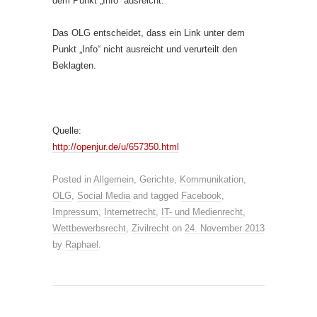
dem Punkt „Info“ ausreicht.
Das OLG entscheidet, dass ein Link unter dem
Punkt „Info“ nicht ausreicht und verurteilt den
Beklagten.
Quelle:
http://openjur.de/u/657350.html
Posted in
Allgemein
,
Gerichte
,
Kommunikation
,
OLG
,
Social Media
and tagged
Facebook
,
Impressum
,
Internetrecht
,
IT- und Medienrecht
,
Wettbewerbsrecht
,
Zivilrecht
on
24. November 2013
by
Raphael
.