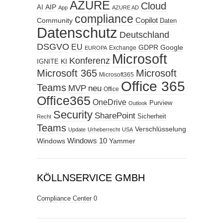
AZURE
Cloud
AIP
AI
App
AZURE AD
compliance
Copilot
Community
Daten
Datenschutz
Deutschland
DSGVO
EU
GDPR
Google
Exchange
EUROPA
Microsoft
Konferenz
KI
IGNITE
Microsoft 365
Microsoft
Microsoft365
Office 365
Teams
MVP
neu
Office
Office365
OneDrive
Purview
Outlook
Security
SharePoint
Sicherheit
Recht
Teams
Verschlüsselung
Update
Urheberrecht
USA
Windows
Windows 10
Yammer
KÖLLNSERVICE GMBH
Compliance Center
0