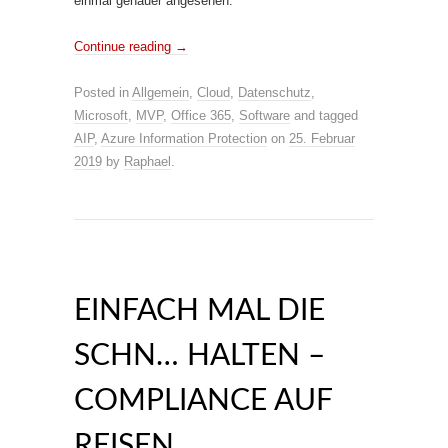
einmal genauer angesehen:
Continue reading
→
Posted in
Allgemein
,
Cloud
,
Datenschutz
,
Microsoft
,
MVP
,
Office 365
,
Software
and tagged
AIP
,
Azure Information Protection
on
25. Februar
2019
by
Raphael
.
EINFACH MAL DIE
SCHN… HALTEN –
COMPLIANCE AUF
REISEN