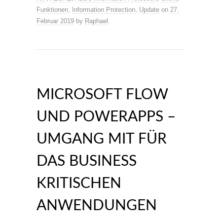
Funktionen
,
Information Protection
,
Update
on
27.
Februar 2019
by
Raphael
.
MICROSOFT FLOW
UND POWERAPPS –
UMGANG MIT FÜR
DAS BUSINESS
KRITISCHEN
ANWENDUNGEN