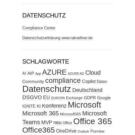
DATENSCHUTZ
Compliance Center
Datenschutzerklärung www.rakoellner.de
SCHLAGWORTE
AZURE
Cloud
AIP
AI
App
AZURE AD
compliance
Copilot
Community
Daten
Datenschutz
Deutschland
DSGVO
EU
GDPR
Google
Exchange
EUROPA
Microsoft
Konferenz
KI
IGNITE
Microsoft 365
Microsoft
Microsoft365
Office 365
Teams
MVP
neu
Office
Office365
OneDrive
Purview
Outlook