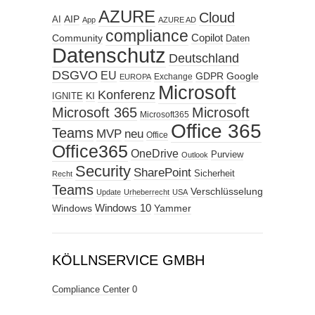
AZURE
Cloud
AIP
AI
App
AZURE AD
compliance
Copilot
Community
Daten
Datenschutz
Deutschland
DSGVO
EU
GDPR
Google
Exchange
EUROPA
Microsoft
Konferenz
KI
IGNITE
Microsoft 365
Microsoft
Microsoft365
Office 365
Teams
MVP
neu
Office
Office365
OneDrive
Purview
Outlook
Security
SharePoint
Sicherheit
Recht
Teams
Verschlüsselung
Update
Urheberrecht
USA
Windows
Windows 10
Yammer
KÖLLNSERVICE GMBH
Compliance Center
0