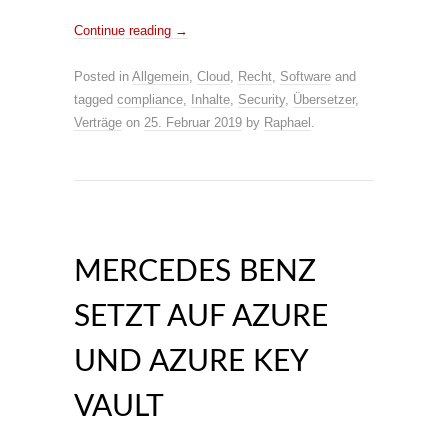
Continue reading
→
Posted in
Allgemein
,
Cloud
,
Recht
,
Software
and
tagged
compliance
,
Inhalte
,
Security
,
Übersetzer
,
Verträge
on
25. Februar 2019
by
Raphael
.
MERCEDES BENZ
SETZT AUF AZURE
UND AZURE KEY
VAULT