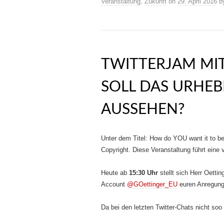
Veranstaltung
,
Zukunft
on
29. April 2016
b
TWITTERJAM MIT
SOLL DAS URHEB
AUSSEHEN?
Unter dem Titel: How do YOU want it to b
Copyright. Diese Veranstaltung führt eine 
Heute ab
15:30 Uhr
stellt sich Herr Oetti
Account
@GOettinger_EU
euren Anregung
Da bei den letzten Twitter-Chats nicht so