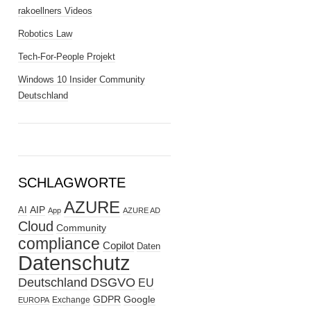
rakoellners Videos
Robotics Law
Tech-For-People Projekt
Windows 10 Insider Community
Deutschland
SCHLAGWORTE
AZURE
AIP
AI
App
AZURE AD
Cloud
Community
compliance
Copilot
Daten
Datenschutz
Deutschland
DSGVO
EU
GDPR
Google
Exchange
EUROPA