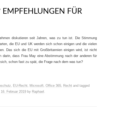
B? EMPFEHLUNGEN FÜR
nehmen diskutieren seit Jahren, was zu tun ist. Die Stimmung
rten, die EU und UK werden sich schon einigen und die vielen
n. Das sich die EU mit Großbritannien einigen wird, ist nicht
ch darin, dass Frau May eine Abstimmung nach der anderen für
lt sich, schon fast zu spät, die Frage nach dem was tun?
nschutz
,
EU-Recht
,
Microsoft
,
Office 365
,
Recht
and tagged
n
16. Februar 2019
by
Raphael
.