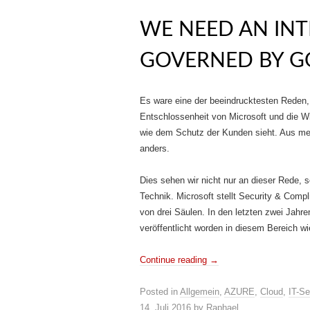
WE NEED AN INT
GOVERNED BY G
Es ware eine der beeindrucktesten Reden, 
Entschlossenheit von Microsoft und die Wic
wie dem Schutz der Kunden sieht. Aus mein
anders.
Dies sehen wir nicht nur an dieser Rede, 
Technik. Microsoft stellt Security & Comp
von drei Säulen. In den letzten zwei Jahre
veröffentlicht worden in diesem Bereich wi
Continue reading
→
Posted in
Allgemein
,
AZURE
,
Cloud
,
IT-Se
14. Juli 2016
by
Raphael
.