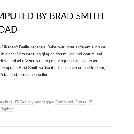
MPUTED BY BRAD SMITH
LOAD
n Microsoft Berlin gehalten. Dabei war unter anderem auch der
. In dieser Veranstaltung ging es darum, wie und warum und
iese ethische Verantwortung mitbringt und wie wir unsere
en sprach Brad Smith weltweite Regelungen an und forderte,
Zukunft start machen sollen.
nschutz
,
IT-Security
and tagged
Computed
,
Future
,
IT
y
Raphael
.