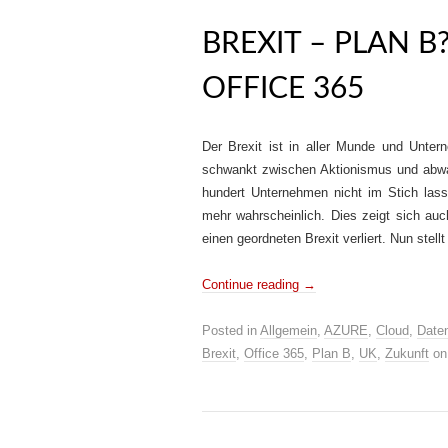
BREXIT – PLAN 
OFFICE 365
Der Brexit ist in aller Munde und Unter
schwankt zwischen Aktionismus und abwa
hundert Unternehmen nicht im Stich lasse
mehr wahrscheinlich. Dies zeigt sich au
einen geordneten Brexit verliert. Nun stel
Continue reading
→
Posted in
Allgemein
,
AZURE
,
Cloud
,
Date
Brexit
,
Office 365
,
Plan B
,
UK
,
Zukunft
o