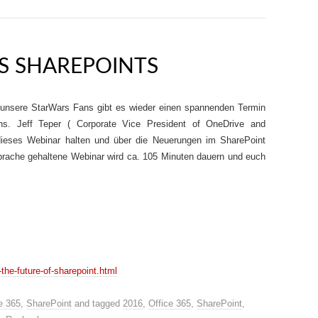
S SHAREPOINTS
 unsere StarWars Fans gibt es wieder einen spannenden Termin
ns. Jeff Teper ( Corporate Vice President of OneDrive and
 dieses Webinar halten und über die Neuerungen im SharePoint
prache gehaltene Webinar wird ca. 105 Minuten dauern und euch
the-future-of-sharepoint.html
e 365
,
SharePoint
and tagged
2016
,
Office 365
,
SharePoint
,