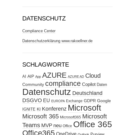
DATENSCHUTZ
Compliance Center
Datenschutzerklärung www.rakoellner.de
SCHLAGWORTE
AZURE
Cloud
AIP
AI
App
AZURE AD
compliance
Copilot
Community
Daten
Datenschutz
Deutschland
DSGVO
EU
GDPR
Google
Exchange
EUROPA
Microsoft
Konferenz
KI
IGNITE
Microsoft 365
Microsoft
Microsoft365
Office 365
Teams
MVP
neu
Office
Office365
OneDrive
Purview
Outlook