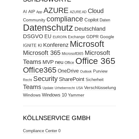
AZURE
Cloud
AIP
AI
App
AZURE AD
compliance
Copilot
Community
Daten
Datenschutz
Deutschland
DSGVO
EU
GDPR
Google
Exchange
EUROPA
Microsoft
Konferenz
KI
IGNITE
Microsoft 365
Microsoft
Microsoft365
Office 365
Teams
MVP
neu
Office
Office365
OneDrive
Purview
Outlook
Security
SharePoint
Sicherheit
Recht
Teams
Verschlüsselung
Update
Urheberrecht
USA
Windows
Windows 10
Yammer
KÖLLNSERVICE GMBH
Compliance Center
0