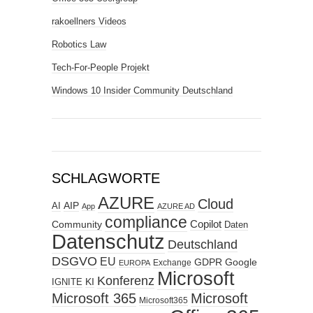
rakoellners Videos
Robotics Law
Tech-For-People Projekt
Windows 10 Insider Community Deutschland
SCHLAGWORTE
AZURE
Cloud
AIP
AI
App
AZURE AD
compliance
Copilot
Community
Daten
Datenschutz
Deutschland
DSGVO
EU
GDPR
Google
Exchange
EUROPA
Microsoft
Konferenz
KI
IGNITE
Microsoft 365
Microsoft
Microsoft365