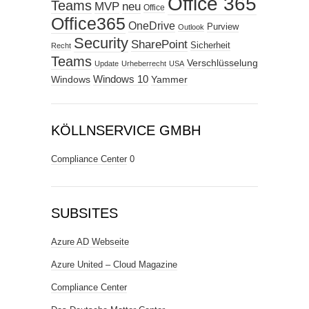
Office 365
Teams
MVP
neu
Office
Office365
OneDrive
Purview
Outlook
Security
SharePoint
Sicherheit
Recht
Teams
Verschlüsselung
Update
Urheberrecht
USA
Windows
Windows 10
Yammer
KÖLLNSERVICE GMBH
Compliance Center
0
SUBSITES
Azure AD Webseite
Azure United – Cloud Magazine
Compliance Center