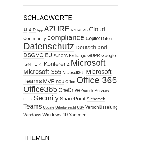
SCHLAGWORTE
AZURE
Cloud
AIP
AI
App
AZURE AD
compliance
Copilot
Community
Daten
Datenschutz
Deutschland
DSGVO
EU
GDPR
Google
Exchange
EUROPA
Microsoft
Konferenz
KI
IGNITE
Microsoft 365
Microsoft
Microsoft365
Office 365
Teams
MVP
neu
Office
Office365
OneDrive
Purview
Outlook
Security
SharePoint
Sicherheit
Recht
Teams
Verschlüsselung
Update
Urheberrecht
USA
Windows
Windows 10
Yammer
THEMEN