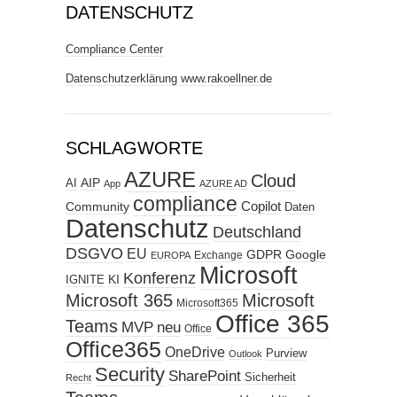
DATENSCHUTZ
Compliance Center
Datenschutzerklärung www.rakoellner.de
SCHLAGWORTE
AZURE
Cloud
AIP
AI
App
AZURE AD
compliance
Copilot
Community
Daten
Datenschutz
Deutschland
DSGVO
EU
GDPR
Google
Exchange
EUROPA
Microsoft
Konferenz
KI
IGNITE
Microsoft 365
Microsoft
Microsoft365
Office 365
Teams
MVP
neu
Office
Office365
OneDrive
Purview
Outlook
Security
SharePoint
Sicherheit
Recht