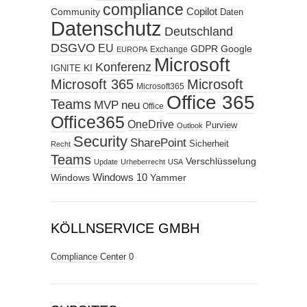
compliance
Copilot
Community
Daten
Datenschutz
Deutschland
DSGVO
EU
GDPR
Google
Exchange
EUROPA
Microsoft
Konferenz
KI
IGNITE
Microsoft 365
Microsoft
Microsoft365
Office 365
Teams
MVP
neu
Office
Office365
OneDrive
Purview
Outlook
Security
SharePoint
Sicherheit
Recht
Teams
Verschlüsselung
Update
Urheberrecht
USA
Windows
Windows 10
Yammer
KÖLLNSERVICE GMBH
Compliance Center
0