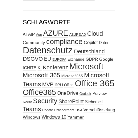
SCHLAGWORTE
AZURE
Cloud
AIP
AI
App
AZURE AD
compliance
Copilot
Community
Daten
Datenschutz
Deutschland
DSGVO
EU
GDPR
Google
Exchange
EUROPA
Microsoft
Konferenz
KI
IGNITE
Microsoft 365
Microsoft
Microsoft365
Office 365
Teams
MVP
neu
Office
Office365
OneDrive
Purview
Outlook
Security
SharePoint
Sicherheit
Recht
Teams
Verschlüsselung
Update
Urheberrecht
USA
Windows
Windows 10
Yammer