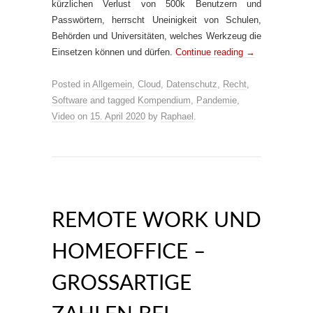
kürzlichen Verlust von 500k Benutzern und
Passwörtern, herrscht Uneinigkeit von Schulen,
Behörden und Universitäten, welches Werkzeug die
Einsetzen können und dürfen.
Continue reading
→
Posted in
Allgemein
,
Cloud
,
Datenschutz
,
Recht
,
Software
and tagged
Kompendium
,
Pandemie
,
Video
on
15. April 2020
by
Raphael
.
REMOTE WORK UND
HOMEOFFICE –
GROSSARTIGE Z