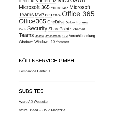
Microsoft
Konferenz
KI
IGNITE
Microsoft 365
Microsoft
Microsoft365
Office 365
Teams
MVP
neu
Office
Office365
OneDrive
Purview
Outlook
Security
SharePoint
Sicherheit
Recht
Teams
Verschlüsselung
Update
Urheberrecht
USA
Windows
Windows 10
Yammer
KÖLLNSERVICE GMBH
Compliance Center
0
SUBSITES
Azure AD Webseite
Azure United – Cloud Magazine