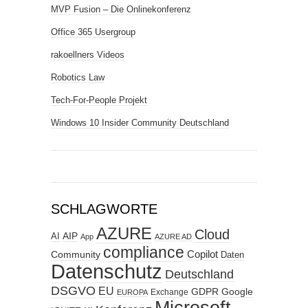
MVP Fusion – Die Onlinekonferenz
Office 365 Usergroup
rakoellners Videos
Robotics Law
Tech-For-People Projekt
Windows 10 Insider Community Deutschland
SCHLAGWORTE
AZURE
Cloud
AIP
AI
App
AZURE AD
compliance
Copilot
Community
Daten
Datenschutz
Deutschland
DSGVO
EU
GDPR
Google
Exchange
EUROPA