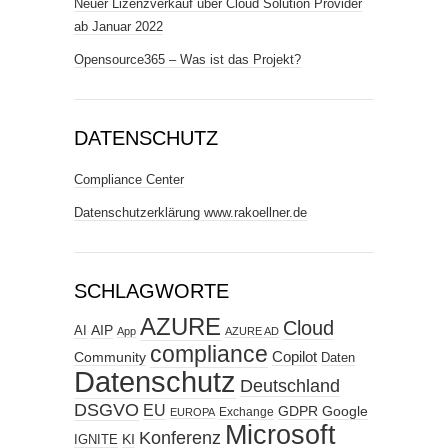
Neuer Lizenzverkauf über Cloud Solution Provider
ab Januar 2022
Opensource365 – Was ist das Projekt?
DATENSCHUTZ
Compliance Center
Datenschutzerklärung www.rakoellner.de
SCHLAGWORTE
AZURE
Cloud
AIP
AI
App
AZURE AD
compliance
Copilot
Community
Daten
Datenschutz
Deutschland
DSGVO
EU
GDPR
Google
Exchange
EUROPA
Microsoft
Konferenz
KI
IGNITE