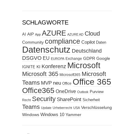
SCHLAGWORTE
AZURE
Cloud
AIP
AI
App
AZURE AD
compliance
Copilot
Community
Daten
Datenschutz
Deutschland
DSGVO
EU
GDPR
Google
Exchange
EUROPA
Microsoft
Konferenz
KI
IGNITE
Microsoft 365
Microsoft
Microsoft365
Office 365
Teams
MVP
neu
Office
Office365
OneDrive
Purview
Outlook
Security
SharePoint
Sicherheit
Recht
Teams
Verschlüsselung
Update
Urheberrecht
USA
Windows
Windows 10
Yammer