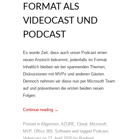
FORMAT ALS
VIDEOCAST UND
PODCAST
Es wurde Zeit, dass auch unser Podcast einen
neuen Anstrich bekommt, jedenfalls im Format.
Inhaltlich bleiben wir bei spannenden Themen,
Diskussionen mit MVPs und anderen Gästen.
Dennoch nehmen wir diese nun per Microsoft Team
auf und präsentieren die ersten beiden neuen
Folgen:
Continue reading
→
Posted in
Allgemein
,
AZURE
,
Cloud
,
Microsoft
,
MVP
,
Office 365
,
Software
and tagged
Podcast
,
Videocast
on
27. April 2020
by
Raphael
.