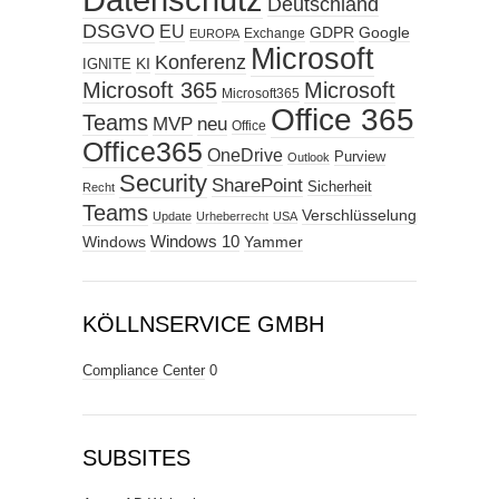
Deutschland
DSGVO
EU
GDPR
Google
Exchange
EUROPA
Microsoft
Konferenz
KI
IGNITE
Microsoft 365
Microsoft
Microsoft365
Office 365
Teams
MVP
neu
Office
Office365
OneDrive
Purview
Outlook
Security
SharePoint
Sicherheit
Recht
Teams
Verschlüsselung
Update
Urheberrecht
USA
Windows
Windows 10
Yammer
KÖLLNSERVICE GMBH
Compliance Center
0
SUBSITES