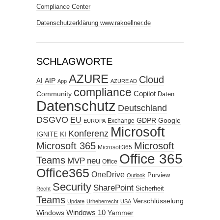
Compliance Center
Datenschutzerklärung www.rakoellner.de
SCHLAGWORTE
AZURE
Cloud
AIP
AI
App
AZURE AD
compliance
Copilot
Community
Daten
Datenschutz
Deutschland
DSGVO
EU
GDPR
Google
Exchange
EUROPA
Microsoft
Konferenz
KI
IGNITE
Microsoft 365
Microsoft
Microsoft365
Office 365
Teams
MVP
neu
Office
Office365
OneDrive
Purview
Outlook
Security
SharePoint
Sicherheit
Recht
Teams
Verschlüsselung
Update
Urheberrecht
USA
Windows
Windows 10
Yammer