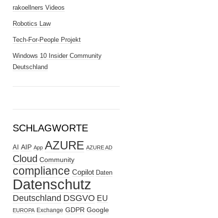
rakoellners Videos
Robotics Law
Tech-For-People Projekt
Windows 10 Insider Community
Deutschland
SCHLAGWORTE
AZURE
AIP
AI
App
AZURE AD
Cloud
Community
compliance
Copilot
Daten
Datenschutz
Deutschland
DSGVO
EU
GDPR
Google
Exchange
EUROPA