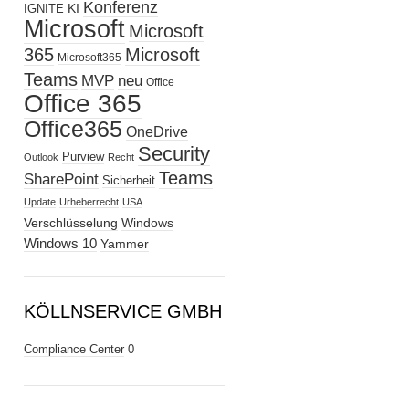
Konferenz
KI
IGNITE
Microsoft
Microsoft
365
Microsoft
Microsoft365
Teams
MVP
neu
Office
Office 365
Office365
OneDrive
Security
Purview
Outlook
Recht
Teams
SharePoint
Sicherheit
Update
Urheberrecht
USA
Verschlüsselung
Windows
Windows 10
Yammer
KÖLLNSERVICE GMBH
Compliance Center
0