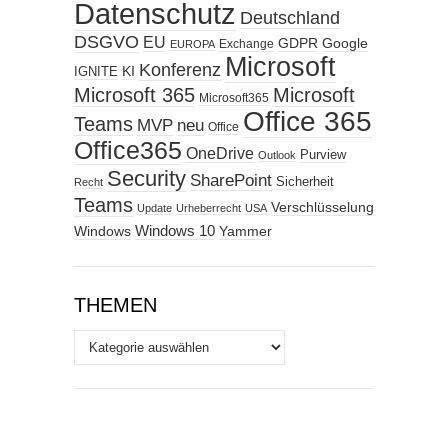
Datenschutz
Deutschland
DSGVO
EU
GDPR
Google
Exchange
EUROPA
Microsoft
Konferenz
KI
IGNITE
Microsoft 365
Microsoft
Microsoft365
Office 365
Teams
MVP
neu
Office
Office365
OneDrive
Purview
Outlook
Security
SharePoint
Sicherheit
Recht
Teams
Verschlüsselung
Update
Urheberrecht
USA
Windows
Windows 10
Yammer
THEMEN
Themen