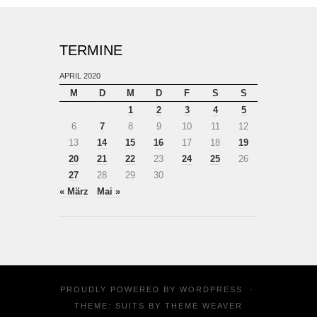
TERMINE
APRIL 2020
M
D
M
D
F
S
S
1
2
3
4
5
6
7
8
9
10
11
12
13
14
15
16
17
18
19
20
21
22
23
24
25
26
27
28
29
30
« März
Mai »
PROUDLY POWERED BY
WORDPRESS
·
THEME: SUITS BY
THEME WEAVER