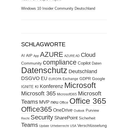
Windows 10 Insider Community Deutschland
SCHLAGWORTE
AZURE
Cloud
AIP
AI
App
AZURE AD
compliance
Copilot
Community
Daten
Datenschutz
Deutschland
DSGVO
EU
GDPR
Google
Exchange
EUROPA
Microsoft
Konferenz
KI
IGNITE
Microsoft 365
Microsoft
Microsoft365
Office 365
Teams
MVP
neu
Office
Office365
OneDrive
Purview
Outlook
Security
SharePoint
Sicherheit
Recht
Teams
Verschlüsselung
Update
Urheberrecht
USA