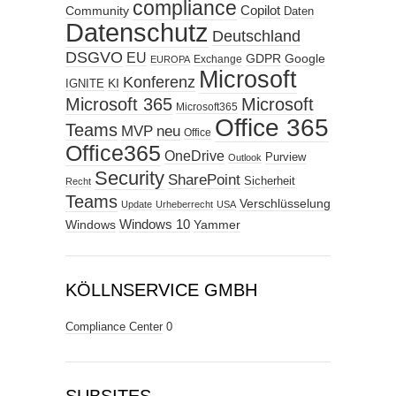
compliance
Copilot
Community
Daten
Datenschutz
Deutschland
DSGVO
EU
GDPR
Google
Exchange
EUROPA
Microsoft
Konferenz
KI
IGNITE
Microsoft 365
Microsoft
Microsoft365
Office 365
Teams
MVP
neu
Office
Office365
OneDrive
Purview
Outlook
Security
SharePoint
Sicherheit
Recht
Teams
Verschlüsselung
Update
Urheberrecht
USA
Windows
Windows 10
Yammer
KÖLLNSERVICE GMBH
Compliance Center
0