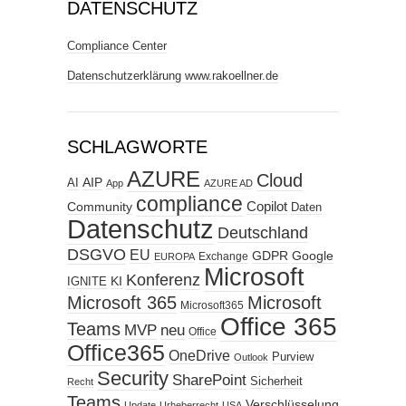
DATENSCHUTZ
Compliance Center
Datenschutzerklärung www.rakoellner.de
SCHLAGWORTE
AZURE
Cloud
AIP
AI
App
AZURE AD
compliance
Copilot
Community
Daten
Datenschutz
Deutschland
DSGVO
EU
GDPR
Google
Exchange
EUROPA
Microsoft
Konferenz
KI
IGNITE
Microsoft 365
Microsoft
Microsoft365
Office 365
Teams
MVP
neu
Office
Office365
OneDrive
Purview
Outlook
Security
SharePoint
Sicherheit
Recht
Teams
Verschlüsselung
Update
Urheberrecht
USA