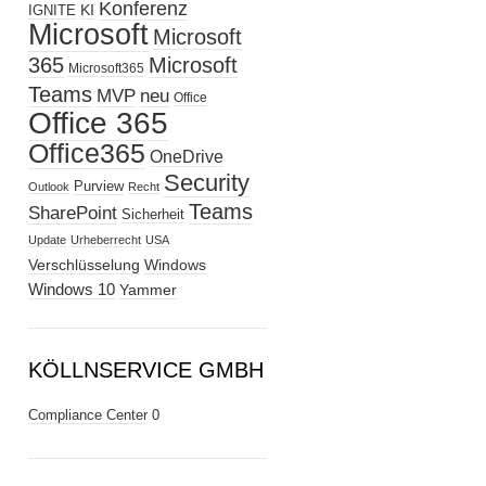
Konferenz
KI
IGNITE
Microsoft
Microsoft
365
Microsoft
Microsoft365
Teams
MVP
neu
Office
Office 365
Office365
OneDrive
Security
Purview
Outlook
Recht
Teams
SharePoint
Sicherheit
Update
Urheberrecht
USA
Verschlüsselung
Windows
Windows 10
Yammer
KÖLLNSERVICE GMBH
Compliance Center
0