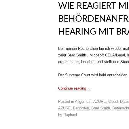
WIE REAGIERT M
BEHÖRDENANFRA
HEARING MIT BR
Bei meinen Recherchen bin ich wieder mal
zeigt Brad Smith , Micosoft CELA/Legal, 
argumentiert, berichtet und stellt den St
Der Supreme Court wird bald entscheiden
Continue reading
→
Posted in
Allgemein
,
AZURE
,
Cloud
,
Date
AZURE
,
Behörden
,
Brad Smith
,
Datensch
by
Raphael
.