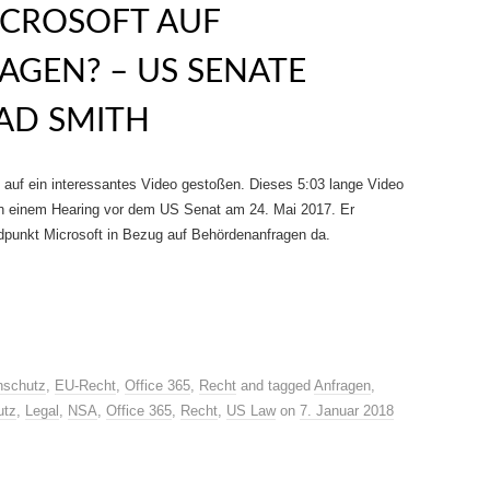
ICROSOFT AUF
GEN? – US SENATE
AD SMITH
 auf ein interessantes Video gestoßen. Dieses 5:03 lange Video
in einem Hearing vor dem US Senat am 24. Mai 2017. Er
andpunkt Microsoft in Bezug auf Behördenanfragen da.
.
nschutz
,
EU-Recht
,
Office 365
,
Recht
and tagged
Anfragen
,
utz
,
Legal
,
NSA
,
Office 365
,
Recht
,
US Law
on
7. Januar 2018