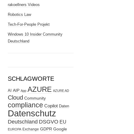
rakoellners Videos
Robotics Law
Tech-For-People Projekt
Windows 10 Insider Community
Deutschland
SCHLAGWORTE
AZURE
AIP
AI
App
AZURE AD
Cloud
Community
compliance
Copilot
Daten
Datenschutz
Deutschland
DSGVO
EU
GDPR
Google
Exchange
EUROPA