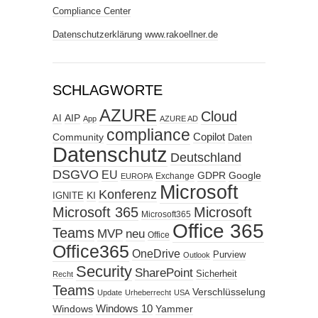
Compliance Center
Datenschutzerklärung www.rakoellner.de
SCHLAGWORTE
AZURE
Cloud
AIP
AI
App
AZURE AD
compliance
Copilot
Community
Daten
Datenschutz
Deutschland
DSGVO
EU
GDPR
Google
Exchange
EUROPA
Microsoft
Konferenz
KI
IGNITE
Microsoft 365
Microsoft
Microsoft365
Office 365
Teams
MVP
neu
Office
Office365
OneDrive
Purview
Outlook
Security
SharePoint
Sicherheit
Recht
Teams
Verschlüsselung
Update
Urheberrecht
USA
Windows
Windows 10
Yammer