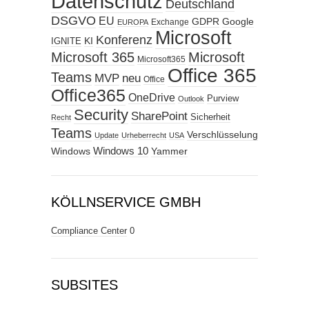
Datenschutz
Deutschland
DSGVO
EU
GDPR
Google
Exchange
EUROPA
Microsoft
Konferenz
KI
IGNITE
Microsoft 365
Microsoft
Microsoft365
Office 365
Teams
MVP
neu
Office
Office365
OneDrive
Purview
Outlook
Security
SharePoint
Sicherheit
Recht
Teams
Verschlüsselung
Update
Urheberrecht
USA
Windows
Windows 10
Yammer
KÖLLNSERVICE GMBH
Compliance Center
0
SUBSITES