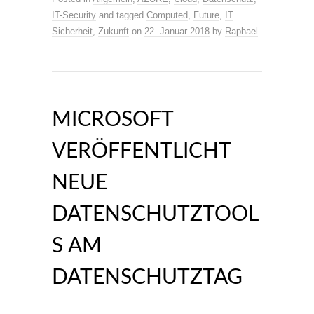
IT-Security
and tagged
Computed
,
Future
,
IT
Sicherheit
,
Zukunft
on
22. Januar 2018
by
Raphael
.
MICROSOFT
VERÖFFENTLICHT
NEUE
DATENSCHUTZTOOL
S AM
DATENSCHUTZTAG