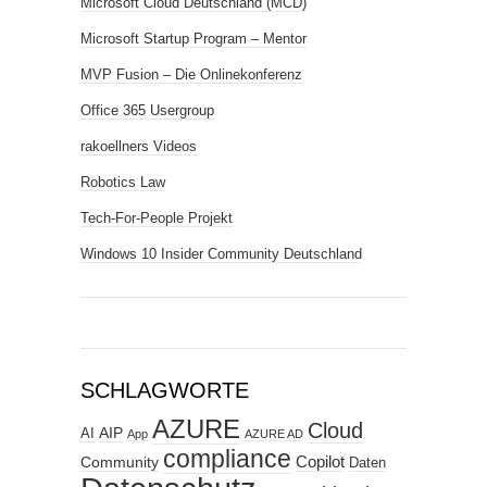
Microsoft Cloud Deutschland (MCD)
Microsoft Startup Program – Mentor
MVP Fusion – Die Onlinekonferenz
Office 365 Usergroup
rakoellners Videos
Robotics Law
Tech-For-People Projekt
Windows 10 Insider Community Deutschland
SCHLAGWORTE
AZURE
Cloud
AIP
AI
App
AZURE AD
compliance
Copilot
Community
Daten