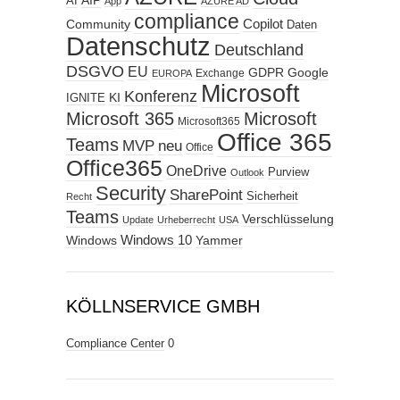
AIP
AI
App
AZURE AD
compliance
Copilot
Community
Daten
Datenschutz
Deutschland
DSGVO
EU
GDPR
Google
Exchange
EUROPA
Microsoft
Konferenz
KI
IGNITE
Microsoft 365
Microsoft
Microsoft365
Office 365
Teams
MVP
neu
Office
Office365
OneDrive
Purview
Outlook
Security
SharePoint
Sicherheit
Recht
Teams
Verschlüsselung
Update
Urheberrecht
USA
Windows
Windows 10
Yammer
KÖLLNSERVICE GMBH
Compliance Center
0