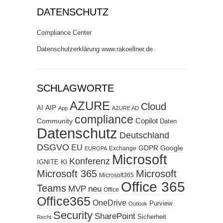
DATENSCHUTZ
Compliance Center
Datenschutzerklärung www.rakoellner.de
SCHLAGWORTE
AZURE
Cloud
AIP
AI
App
AZURE AD
compliance
Copilot
Community
Daten
Datenschutz
Deutschland
DSGVO
EU
GDPR
Google
Exchange
EUROPA
Microsoft
Konferenz
KI
IGNITE
Microsoft 365
Microsoft
Microsoft365
Office 365
Teams
MVP
neu
Office
Office365
OneDrive
Purview
Outlook
Security
SharePoint
Sicherheit
Recht