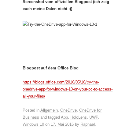
Screenshot vom offiziellen Blogpost (ich zeig
euch meine Daten nicht :))
Blogpost auf dem Office Blog
https://blogs.office.com/2016/05/16/try-the-
onedrive-app-for-windows-10-on-your-pc-to-access-
all-your-files/
Posted in
Allgemein
,
OneDrive
,
OneDrive for
Business
and tagged
App
,
HoloLens
,
UWP
,
Windows 10
on
17. Mai 2016
by
Raphael
.