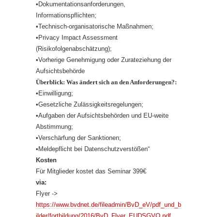
•Dokumentationsanforderungen,
Informationspflichten;
•Technisch-organisatorische Maßnahmen;
•Privacy Impact Assessment
(Risikofolgenabschätzung);
•Vorherige Genehmigung oder Zurateziehung der
Aufsichtsbehörde
Überblick: Was ändert sich an den Anforderungen?:
•Einwilligung;
•Gesetzliche Zulässigkeitsregelungen;
•Aufgaben der Aufsichtsbehörden und EU-weite
Abstimmung;
•Verschärfung der Sanktionen;
•Meldepflicht bei Datenschutzverstößen“
Kosten
Für Mitglieder kostet das Seminar 399€
via:
Flyer ->
https://www.bvdnet.de/fileadmin/BvD_eV/pdf_und_b
ilder/fortbildung/2016/BvD_Flyer_EUDSGVO.pdf