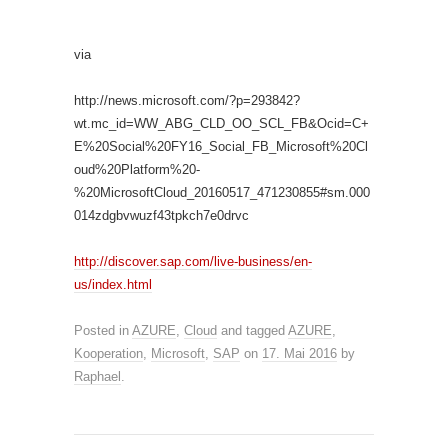
via
http://news.microsoft.com/?p=293842?
wt.mc_id=WW_ABG_CLD_OO_SCL_FB&Ocid=C+
E%20Social%20FY16_Social_FB_Microsoft%20Cl
oud%20Platform%20-
%20MicrosoftCloud_20160517_471230855#sm.000
014zdgbvwuzf43tpkch7e0drvc
http://discover.sap.com/live-business/en-
us/index.html
Posted in
AZURE
,
Cloud
and tagged
AZURE
,
Kooperation
,
Microsoft
,
SAP
on
17. Mai 2016
by
Raphael
.