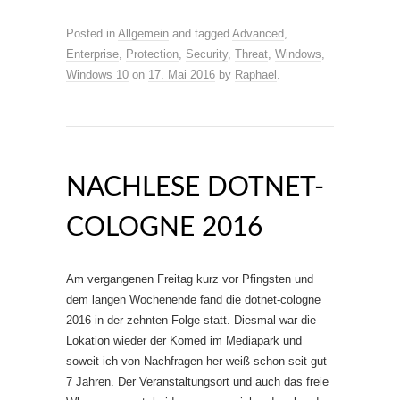
Posted in
Allgemein
and tagged
Advanced
,
Enterprise
,
Protection
,
Security
,
Threat
,
Windows
,
Windows 10
on
17. Mai 2016
by
Raphael
.
NACHLESE DOTNET-
COLOGNE 2016
Am vergangenen Freitag kurz vor Pfingsten und
dem langen Wochenende fand die dotnet-cologne
2016 in der zehnten Folge statt. Diesmal war die
Lokation wieder der Komed im Mediapark und
soweit ich von Nachfragen her weiß schon seit gut
7 Jahren. Der Veranstaltungsort und auch das freie