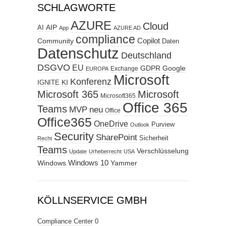
SCHLAGWORTE
AZURE
Cloud
AIP
AI
App
AZURE AD
compliance
Copilot
Community
Daten
Datenschutz
Deutschland
DSGVO
EU
GDPR
Google
Exchange
EUROPA
Microsoft
Konferenz
KI
IGNITE
Microsoft 365
Microsoft
Microsoft365
Office 365
Teams
MVP
neu
Office
Office365
OneDrive
Purview
Outlook
Security
SharePoint
Sicherheit
Recht
Teams
Verschlüsselung
Update
Urheberrecht
USA
Windows
Windows 10
Yammer
KÖLLNSERVICE GMBH
Compliance Center
0