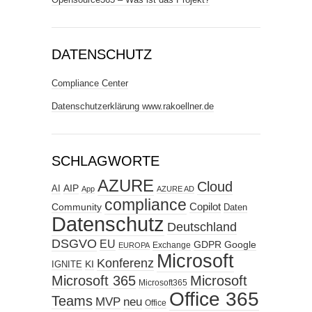
DATENSCHUTZ
Compliance Center
Datenschutzerklärung www.rakoellner.de
SCHLAGWORTE
AZURE
Cloud
AIP
AI
App
AZURE AD
compliance
Copilot
Community
Daten
Datenschutz
Deutschland
DSGVO
EU
GDPR
Google
Exchange
EUROPA
Microsoft
Konferenz
KI
IGNITE
Microsoft 365
Microsoft
Microsoft365
Office 365
Teams
MVP
neu
Office