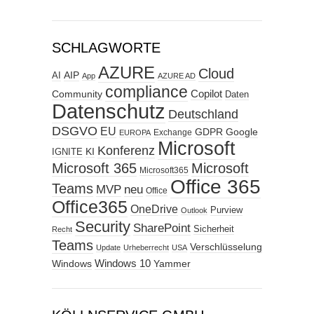
SCHLAGWORTE
AZURE
Cloud
AIP
AI
App
AZURE AD
compliance
Copilot
Community
Daten
Datenschutz
Deutschland
DSGVO
EU
GDPR
Google
Exchange
EUROPA
Microsoft
Konferenz
KI
IGNITE
Microsoft 365
Microsoft
Microsoft365
Office 365
Teams
MVP
neu
Office
Office365
OneDrive
Purview
Outlook
Security
SharePoint
Sicherheit
Recht
Teams
Verschlüsselung
Update
Urheberrecht
USA
Windows
Windows 10
Yammer