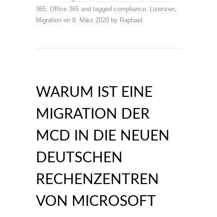
365
,
Office 365
and tagged
compliance
,
Lizenzen
,
Migration
on
8. März 2020
by
Raphael
.
WARUM IST EINE
MIGRATION DER
MCD IN DIE NEUEN
DEUTSCHEN
RECHENZENTREN
VON MICROSOFT