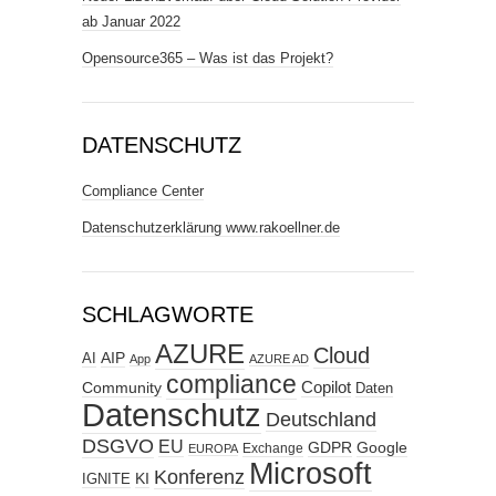
ab Januar 2022
Opensource365 – Was ist das Projekt?
DATENSCHUTZ
Compliance Center
Datenschutzerklärung www.rakoellner.de
SCHLAGWORTE
AZURE
Cloud
AIP
AI
App
AZURE AD
compliance
Copilot
Community
Daten
Datenschutz
Deutschland
DSGVO
EU
GDPR
Google
Exchange
EUROPA
Microsoft
Konferenz
KI
IGNITE