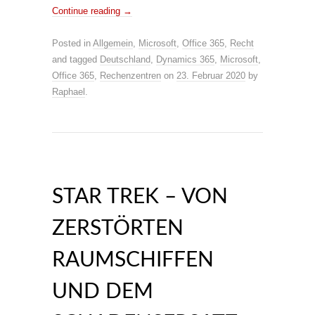
Continue reading
→
Posted in
Allgemein
,
Microsoft
,
Office 365
,
Recht
and tagged
Deutschland
,
Dynamics 365
,
Microsoft
,
Office 365
,
Rechenzentren
on
23. Februar 2020
by
Raphael
.
STAR TREK – VON
ZERSTÖRTEN
RAUMSCHIFFEN
UND DEM