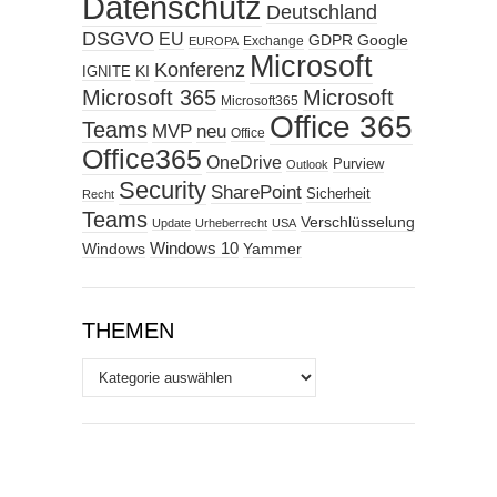
Datenschutz
Deutschland
DSGVO
EU
GDPR
Google
Exchange
EUROPA
Microsoft
Konferenz
KI
IGNITE
Microsoft 365
Microsoft
Microsoft365
Office 365
Teams
MVP
neu
Office
Office365
OneDrive
Purview
Outlook
Security
SharePoint
Sicherheit
Recht
Teams
Verschlüsselung
Update
Urheberrecht
USA
Windows
Windows 10
Yammer
THEMEN
Themen