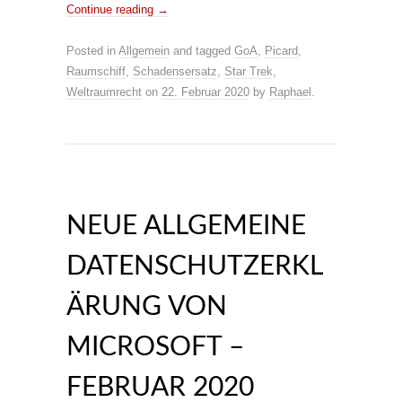
Continue reading
→
Posted in
Allgemein
and tagged
GoA
,
Picard
,
Raumschiff
,
Schadensersatz
,
Star Trek
,
Weltraumrecht
on
22. Februar 2020
by
Raphael
.
NEUE ALLGEMEINE
DATENSCHUTZERKL
ÄRUNG VON
MICROSOFT –
FEBRUAR 2020