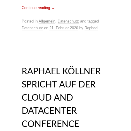
Continue reading
→
Posted in
Allgemein
,
Datenschutz
and tagged
Datenschutz
on
21. Februar 2020
by
Raphael
.
RAPHAEL KÖLLNER
SPRICHT AUF DER
CLOUD AND
DATACENTER
CONFERENCE