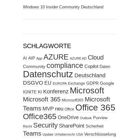
Windows 10 Insider Community Deutschland
SCHLAGWORTE
AZURE
Cloud
AIP
AI
App
AZURE AD
compliance
Copilot
Community
Daten
Datenschutz
Deutschland
DSGVO
EU
GDPR
Google
Exchange
EUROPA
Microsoft
Konferenz
KI
IGNITE
Microsoft 365
Microsoft
Microsoft365
Office 365
Teams
MVP
neu
Office
Office365
OneDrive
Purview
Outlook
Security
SharePoint
Sicherheit
Recht
Teams
Verschlüsselung
Update
Urheberrecht
USA