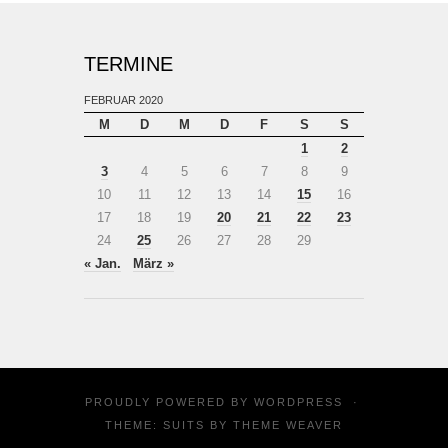
TERMINE
FEBRUAR 2020
M
D
M
D
F
S
S
1
2
3
4
5
6
7
8
9
10
11
12
13
14
15
16
17
18
19
20
21
22
23
24
25
26
27
28
29
« Jan.
März »
PROUDLY POWERED BY
WORDPRESS
·
THEME: SUITS BY
THEME WEAVER