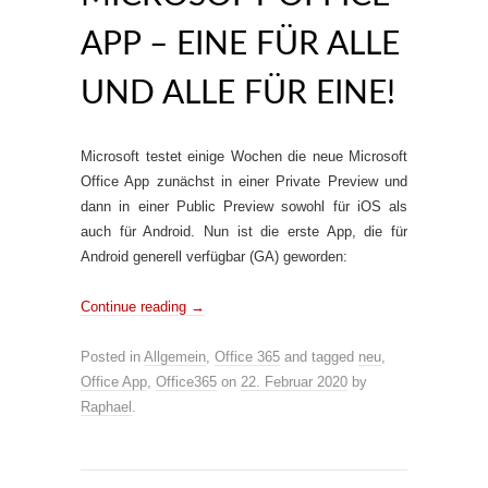
APP – EINE FÜR ALLE
UND ALLE FÜR EINE!
Microsoft testet einige Wochen die neue Microsoft
Office App zunächst in einer Private Preview und
dann in einer Public Preview sowohl für iOS als
auch für Android. Nun ist die erste App, die für
Android generell verfügbar (GA) geworden:
Continue reading
→
Posted in
Allgemein
,
Office 365
and tagged
neu
,
Office App
,
Office365
on
22. Februar 2020
by
Raphael
.