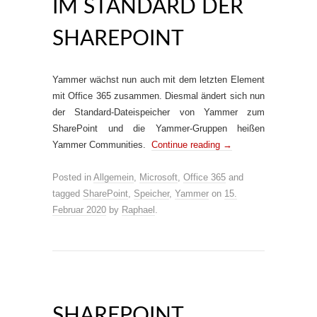
IM STANDARD DER
SHAREPOINT
Yammer wächst nun auch mit dem letzten Element
mit Office 365 zusammen. Diesmal ändert sich nun
der Standard-Dateispeicher von Yammer zum
SharePoint und die Yammer-Gruppen heißen
Yammer Communities.
Continue reading
→
Posted in
Allgemein
,
Microsoft
,
Office 365
and
tagged
SharePoint
,
Speicher
,
Yammer
on
15.
Februar 2020
by
Raphael
.
SHAREPOINT