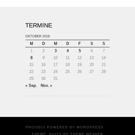
TERMINE
OKTOBER 2018
M
D
M
D
F
S
S
1
2
3
4
5
6
7
8
9
10
11
12
13
14
15
16
17
18
19
20
21
22
23
24
25
26
27
28
29
30
31
« Sep.
Nov. »
PROUDLY POWERED BY
WORDPRESS
·
THEME: SUITS BY
THEME WEAVER