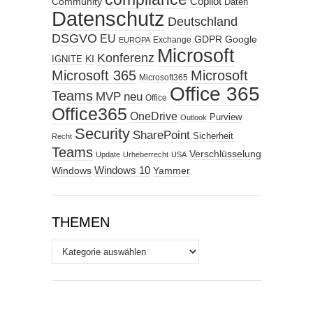
Copilot
Community
Daten
Datenschutz
Deutschland
DSGVO
EU
GDPR
Google
Exchange
EUROPA
Microsoft
Konferenz
KI
IGNITE
Microsoft 365
Microsoft
Microsoft365
Office 365
Teams
MVP
neu
Office
Office365
OneDrive
Purview
Outlook
Security
SharePoint
Sicherheit
Recht
Teams
Verschlüsselung
Update
Urheberrecht
USA
Windows
Windows 10
Yammer
THEMEN
Themen