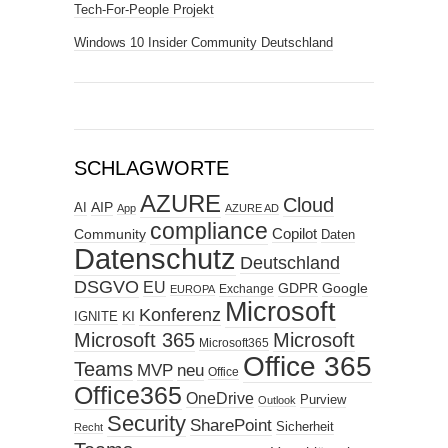
Tech-For-People Projekt
Windows 10 Insider Community Deutschland
SCHLAGWORTE
AZURE
Cloud
AIP
AI
App
AZURE AD
compliance
Copilot
Community
Daten
Datenschutz
Deutschland
DSGVO
EU
GDPR
Google
Exchange
EUROPA
Microsoft
Konferenz
KI
IGNITE
Microsoft 365
Microsoft
Microsoft365
Office 365
Teams
MVP
neu
Office
Office365
OneDrive
Purview
Outlook
Security
SharePoint
Sicherheit
Recht