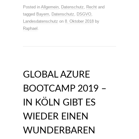
Posted in
Allgemein
,
Datenschutz
,
Recht
and
tagged
Bayern
,
Datenschutz
,
DSGVO
,
Landesdatenschutz
on
8. Oktober 2018
by
Raphael
.
GLOBAL AZURE
BOOTCAMP 2019 –
IN KÖLN GIBT ES
WIEDER EINEN
WUNDERBAREN